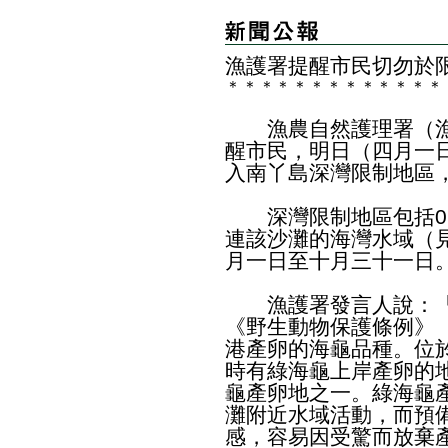
漁護署提醒市民切勿於
＊
＊
＊
＊
＊
＊
＊
＊
＊
＊
＊
＊
＊
漁農自然護理署（漁
醒市民，明日（四月一
入南丫島深灣限制地區
深灣限制地區包括0.5
連該沙灘的海灣水域（
月一日至十月三十一日
漁護署發言人說：「
《野生動物保護條例》（
港產卵的海龜品種。位
時有綠海龜上岸產卵的
龜產卵地之一。綠海龜
灘附近水域活動，而預
感，容易因受驚而放棄