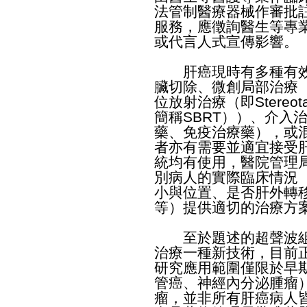
法管制醫療器械作審批
服務，應徵詢醫生等專
或代言人式宣傳影響。
​肝癌現時有多種有效
臟切除、微創局部治療
位放射治療（即Stereotacti
簡稱SBRT））、介入
藥、免疫治療藥），或
者亦有需要並適宜接受
統均有使用，醫院管理
別病人的實際臨床情況
小與位置、是否肝外轉
等）提供適切的治療方
​至於題述的超聲波組
治療一種新技術，目前
研究應用範圍僅限於早
管癌、神經內分泌腫瘤
瘤，並非所有肝癌病人