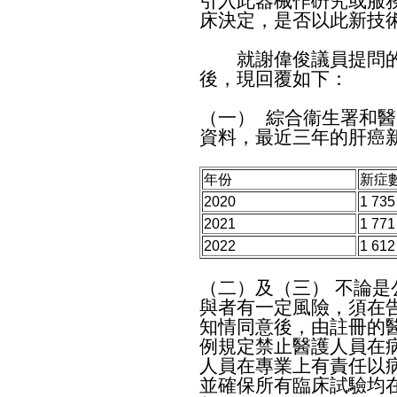
引入此器械作硏究或服
床決定，是否以此新技
​就謝偉俊議員提問的
後，現回覆如下：
（一） 綜合衞生署和
資料，最近三年的肝癌
年份
新症
2020
1 735
2021
1 771
2022
1 612
（二）及（三） 不論
與者有一定風險，須在
知情同意後，由註冊的
例規定禁止醫護人員在
人員在專業上有責任以
並確保所有臨床試驗均