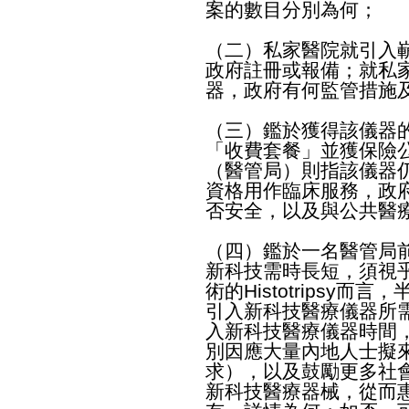
案的數目分別為何；
（二）私家醫院就引入
政府註冊或報備；就私
器，政府有何監管措施
（三）鑑於獲得該儀器
「收費套餐」並獲保險
（醫管局）則指該儀器
資格用作臨床服務，政
否安全，以及與公共醫
（四）鑑於一名醫管局
新科技需時長短，須視
術的Histotripsy
引入新科技醫療儀器所
入新科技醫療儀器時間
別因應大量內地人士擬
求），以及鼓勵更多社
新科技醫療器械，從而