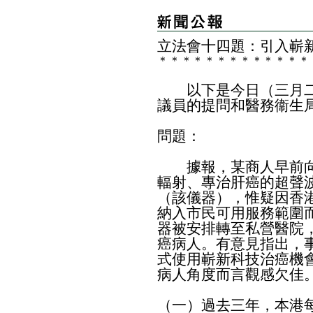
立法會十四題：引入嶄
＊
＊
＊
＊
＊
＊
＊
＊
＊
＊
＊
＊
＊
以下是今日（三月二
議員的提問和醫務衞生
問題：
據報，某商人早前向
輻射、專治肝癌的超聲波組織
（該儀器），惟疑因香
納入市民可用服務範圍
器被安排轉至私營醫院
癌病人。有意見指出，
式使用嶄新科技治癌機
病人角度而言觀感欠佳
（一）過去三年，本港