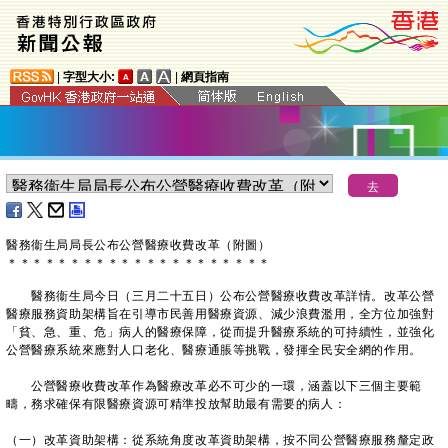
|
字型大小:
|
網頁指南
醫務衞生局局長公布公營醫療收費改革（附圖）
＊
＊
＊
＊
＊
＊
＊
＊
＊
＊
＊
＊
＊
＊
＊
＊
＊
＊
＊
＊
＊
醫務衞生局今日（三月二十五日）公布公營醫療收費改革詳情。改革公營
醫療服務資助架構旨在引導市民善用醫療資源、減少浪費濫用，全方位加強對
「貧、急、重、危」病人的醫療保障，從而提升醫療系統的可持續性，並強化
公營醫療系統來應對人口老化、醫療通脹等挑戰，發揮全民安全網的作用。
公營醫療收費改革作為醫療改革必不可少的一環，涵蓋以下三個主要範
疇，務求確保有限醫療資源可精準投放幫助最有需要的病人：
（一）改革資助架構：從系統角度改革資助架構，按不同公營醫療服務釐定政