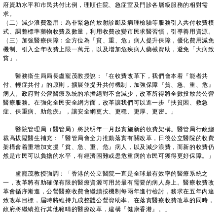
府資助水平和市民共付比例，理順住院、急症室及門診各層級服務的相對需
求。
（二）減少浪費濫用：為非緊急的放射診斷及病理檢驗等服務引入共付收費模
式、調整標準藥物收費及數量，利用收費改變市民求醫習慣，引導善用資源。
（三）加強醫療保障：全方位為「貧、重、危」病人提升保障，優化費用減免
機制、引入全年收費上限一萬元，以及增加危疾病人藥械資助，避免「大病致
貧」。
醫務衞生局局長盧寵茂教授說：「在收費改革下，我們會本着『能者共
付、輕症共付』的原則，擴展並提升共付機制，加強保障『貧、急、重、危』
病人。政府對公營醫療系統的承擔絕對不會減少，改革所得將全數投放於公營
醫療服務。在強化全民安全網方面，改革讓我們可以進一步『扶貧困、救急
症、保重病、助危疾』，讓安全網更大、更穩、更厚、更密。」
醫院管理局（醫管局）將於明年一月起實施新的收費架構。醫管局行政總
裁高拔陞醫生補充：「醫管局會全力推動落實有關改革，日後公立醫院的收費
架構會着重增加支援『貧、急、重、危』病人，以及減少浪費，而新的收費仍
然是市民可以負擔的水平，有經濟困難或患危重病的市民可獲得更好保障。」
盧寵茂教授強調：「香港的公立醫院一直是全球最有效率的醫療系統之
一，改革將有助確保有限的醫療資源可用於最有需要的病人身上。醫療收費改
革會循序漸進，公營醫療收費會繼續按機制每兩年進行檢討，務求在五年內達
致改革目標，屆時將維持九成整體公營資助率。在落實醫療收費改革的同時，
政府將繼續推行其他範疇的醫療改革，建構『健康香港』。」