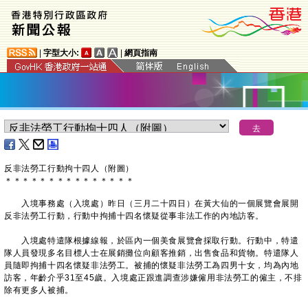
|
字型大小:
|
網頁指南
反非法勞工行動拘十四人（附圖）
＊
＊
＊
＊
＊
＊
＊
＊
＊
＊
＊
＊
＊
＊
＊
入境事務處（入境處）昨日（三月二十四日）在黃大仙的一個展覽會展開
反非法勞工行動，行動中拘捕十四名懷疑從事非法工作的內地訪客。
入境處特遣隊根據線報，於區內一個美食展覽會採取行動。行動中，特遣
隊人員發現多名目標人士在展銷攤位向顧客推銷，出售食品和貨物。特遣隊人
員隨即拘捕十四名懷疑非法勞工。被捕的懷疑非法勞工為四男十女，均為內地
訪客，年齡介乎31至45歲。入境處正跟進調查涉嫌僱用非法勞工的僱主，不排
除有更多人被捕。