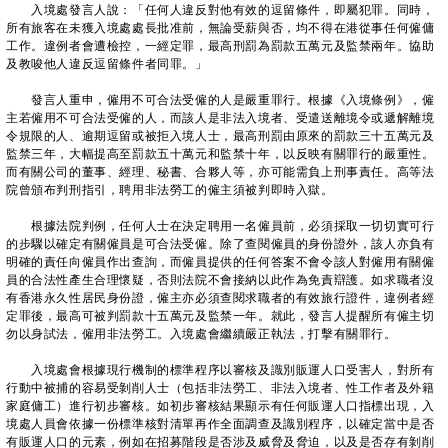
入境處發言人說：「任何人違反對他有效的逗留條件，即屬犯罪。同時，
所有旅客在未獲入境處處長批准前，無論受薪與否，均不得在港從事任何僱傭
工作。違例者會遭檢控，一經定罪，最高刑罰為罰款五萬元及監禁兩年。協助
及教唆他人違反逗留條件者同罪。」
發言人重申，僱用不可合法受僱的人是嚴重罪行。根據《入境條例》，僱
主若僱用不可合法受僱的人，而該人是非法入境者、受遣送離境令或遞解離境
令規限的人、逾期逗留或被拒入境人士，最高刑罰由原來的罰款三十五萬元及
監禁三年，大幅提高至罰款五十萬元和監禁十年，以反映有關罪行的嚴重性。
而有關公司的董事、經理、秘書、合夥人等，亦可能需負上刑事責任。高等法
院曾頒布判刑指引，聘用非法勞工的僱主須被判即時入獄。
根據法院判例，任何人士在決定聘用一名僱員前，必須採取一切切實可行
的步驟以確定有關僱員是可合法受僱。除了查閱僱員的身份證外，該人亦負有
明確的責任向僱員作出查詢，而僱員提供的任何答案不會令該人對僱用有關僱
員的合法性產生合理懷疑，否則法院不會接納以此作為免責辯護。如求職者沒
有香港永久性居民身份證，僱主亦必須查閱求職者的有效旅行證件，違例者經
定罪後，最高可被判罰款十五萬元及監禁一年。就此，發言人提醒所有僱主切
勿以身試法，僱用非法勞工。入境處會繼續嚴正執法，打擊有關罪行。
入境處會根據現行機制的標準程序以審核及識別販運人口受害人，對所有
行動中被捕的容易受剝削人士（包括非法勞工、非法入境者、性工作者及外籍
家庭傭工）進行初步審核。如初步審核結果顯示有任何販運人口指標出現，入
境處人員會依據一份標準核對清單再作全面調查及識別程序，以確定當中是否
有販運人口的元素，例如在招募階段是否涉及威脅及脅迫，以及是否存有剝削