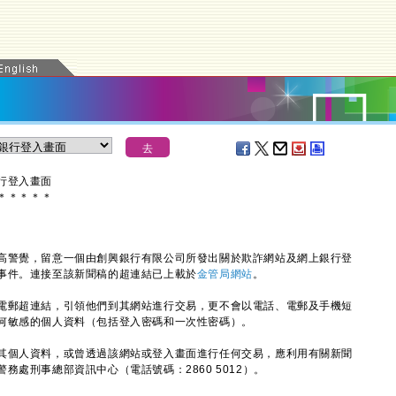
行登入畫面
＊
＊
＊
＊
＊
警覺，留意一個由創興銀行有限公司所發出關於欺詐網站及網上銀行登
事件。連接至該新聞稿的超連結已上載於
金管局網站
。
郵超連結，引領他們到其網站進行交易，更不會以電話、電郵及手機短
何敏感的個人資料（包括登入密碼和一次性密碼）。
個人資料，或曾透過該網站或登入畫面進行任何交易，應利用有關新聞
處刑事總部資訊中心（電話號碼：2860 5012）。