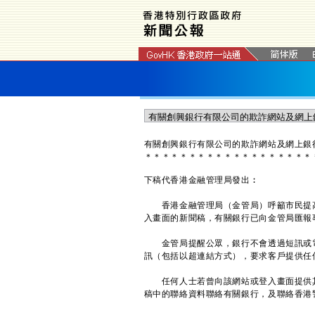
有關創興銀行有限公司的欺詐網站及網上銀
＊
＊
＊
＊
＊
＊
＊
＊
＊
＊
＊
＊
＊
＊
＊
＊
＊
＊
＊
下稿代香港金融管理局發出︰
香港金融管理局（金管局）呼籲市民提高
入畫面的新聞稿，有關銀行已向金管局匯報
金管局提醒公眾，銀行不會透過短訊或電
訊（包括以超連結方式），要求客戶提供任
任何人士若曾向該網站或登入畫面提供其
稿中的聯絡資料聯絡有關銀行，及聯絡香港警務