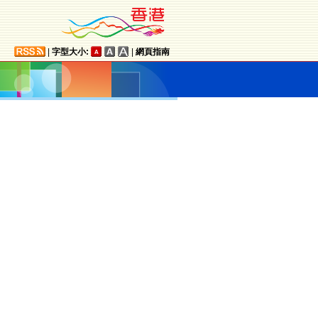
|
字型大小:
|
網頁指南