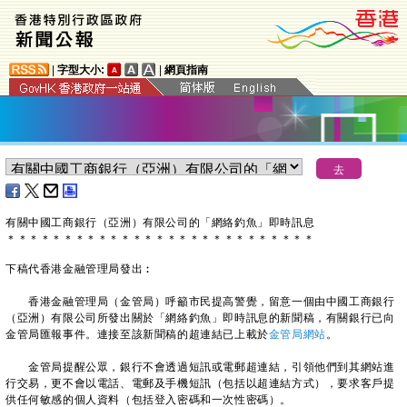
|
字型大小:
|
網頁指南
有關中國工商銀行（亞洲）有限公司的「網絡釣魚」即時訊息
＊
＊
＊
＊
＊
＊
＊
＊
＊
＊
＊
＊
＊
＊
＊
＊
＊
＊
＊
＊
＊
＊
＊
＊
＊
＊
＊
下稿代香港金融管理局發出︰
香港金融管理局（金管局）呼籲市民提高警覺，留意一個由中國工商銀行
（亞洲）有限公司所發出關於「網絡釣魚」即時訊息的新聞稿，有關銀行已向
金管局匯報事件。連接至該新聞稿的超連結已上載於
金管局網站
。
金管局提醒公眾，銀行不會透過短訊或電郵超連結，引領他們到其網站進
行交易，更不會以電話、電郵及手機短訊（包括以超連結方式），要求客戶提
供任何敏感的個人資料（包括登入密碼和一次性密碼）。