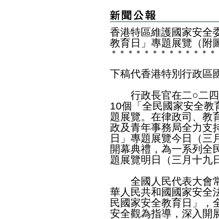
香港特區維護國家安全
教育日」專題展覽（附
＊
＊
＊
＊
＊
＊
＊
＊
＊
＊
＊
＊
＊
下稿代香港特別行政區
行政長官在二○二四
10個「全民國家安全
題展覽。在律政司、教
政及青年事務局全力支
日」專題展覽今日（三
開幕典禮，為一系列全
題展覽明日（三月十九
全國人民代表大會常
華人民共和國國家安全
民國家安全教育日」，
安全觀為指導，深入開