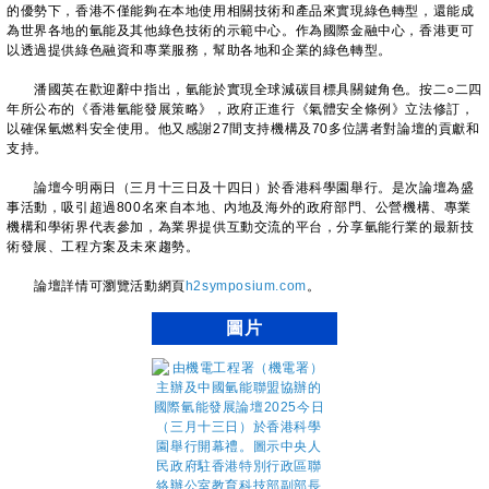
的優勢下，香港不僅能夠在本地使用相關技術和產品來實現綠色轉型，還能成
為世界各地的氫能及其他綠色技術的示範中心。作為國際金融中心，香港更可
以透過提供綠色融資和專業服務，幫助各地和企業的綠色轉型。
潘國英在歡迎辭中指出，氫能於實現全球減碳目標具關鍵角色。按二○二四
年所公布的《香港氫能發展策略》，政府正進行《氣體安全條例》立法修訂，
以確保氫燃料安全使用。他又感謝27間支持機構及70多位講者對論壇的貢獻和
支持。
論壇今明兩日（三月十三日及十四日）於香港科學園舉行。是次論壇為盛
事活動，吸引超過800名來自本地、內地及海外的政府部門、公營機構、專業
機構和學術界代表參加，為業界提供互動交流的平台，分享氫能行業的最新技
術發展、工程方案及未來趨勢。
論壇詳情可瀏覽活動網頁
h2symposium.com
。
圖片