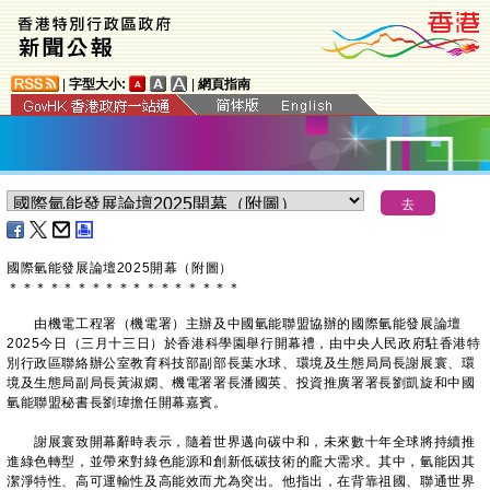
|
字型大小:
|
網頁指南
國際氫能發展論壇2025開幕（附圖）
＊
＊
＊
＊
＊
＊
＊
＊
＊
＊
＊
＊
＊
＊
＊
＊
＊
由機電工程署（機電署）主辦及中國氫能聯盟協辦的國際氫能發展論壇
2025今日（三月十三日）於香港科學園舉行開幕禮，由中央人民政府駐香港特
別行政區聯絡辦公室教育科技部副部長葉水球、環境及生態局局長謝展寰、環
境及生態局副局長黃淑嫻、機電署署長潘國英、投資推廣署署長劉凱旋和中國
氫能聯盟秘書長劉瑋擔任開幕嘉賓。
謝展寰致開幕辭時表示，隨着世界邁向碳中和，未來數十年全球將持續推
進綠色轉型，並帶來對綠色能源和創新低碳技術的龐大需求。其中，氫能因其
潔淨特性、高可運輸性及高能效而尤為突出。他指出，在背靠祖國、聯通世界