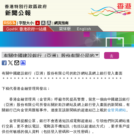
|
字型大小:
|
網頁指南
有關中國建設銀行（亞洲）股份有限公司的欺詐網站及網上銀行登入畫面
＊
＊
＊
＊
＊
＊
＊
＊
＊
＊
＊
＊
＊
＊
＊
＊
＊
＊
＊
＊
＊
＊
＊
＊
＊
＊
＊
＊
＊
＊
＊
＊
下稿代香港金融管理局發出︰
香港金融管理局（金管局）呼籲市民提高警覺，留意一個由中國建設銀行
（亞洲）股份有限公司所發出關於欺詐網站及網上銀行登入畫面的新聞稿，有
關銀行已向金管局匯報事件。連接至該新聞稿的超連結已上載於
金管局網站
。
金管局提醒公眾，銀行不會透過短訊或電郵超連結，引領他們到其網站進
行交易，更不會以電話、電郵及手機短訊（包括以超連結方式），要求客戶提
供任何敏感的個人資料（包括登入密碼和一次性密碼）。