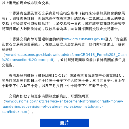
以上港元的現金或非現金交易。
非香港貴金屬及寶石交易商若符合指定條件（包括來港參加展覽會的參展
商），雖獲豁免註冊，但須就任何在香港進行總額為十二萬或以上港元的現金
交易（不論是支付或收取款項），於交易後一日內，或在該交易商或代表該交
易商行事的人離開香港前，以較早者為準，向香港海關提交現金交易報告。
非香港交易商除可透過制度的網頁
www.drs.customs.gov.hk
登入「貴金屬
及寶石交易商註冊系統」，在線上提交現金交易報告，他們亦可於網上下載有
關表格
（
www.drs.customs.gov.hk/download/drsform/CED418_Form%208_Cash
%20transaction%20report.pdf
），並於展覽期間親身前往香港海關的攤位提
交報告。
香港海關的攤位（攤位編號1C-C18）設於香港會議展覽中心展覽廳1C，
開放時間為三月四日上午十時三十分至下午六時三十分，三月五日至七日上午
十時至下午六時三十分，以及三月八日上午十時至下午五時三十分。
交易商如欲了解更多有關制度的資訊，可瀏覽網頁
（
www.customs.gov.hk/tc/service-enforcement-information/anti-money-
laundering/supervision-of-dealers-in-precious-metals-and-
ston/index.html
）。
圖片