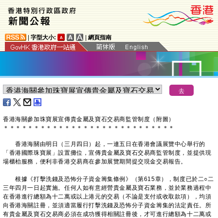
|
字型大小:
|
網頁指南
​香港海關參加珠寶展宣傳貴金屬及寶石交易商監管制度（附圖）
＊
＊
＊
＊
＊
＊
＊
＊
＊
＊
＊
＊
＊
＊
＊
＊
＊
＊
＊
＊
＊
＊
＊
＊
＊
＊
＊
＊
香港海關由明日（三月四日）起，一連五日在香港會議展覽中心舉行的
「香港國際珠寶展」設置攤位，宣傳貴金屬及寶石交易商監管制度，並提供現
場櫃枱服務，便利非香港交易商在參加展覽期間提交現金交易報告。
根據《打擊洗錢及恐怖分子資金籌集條例》（第615章），制度已於二○二
三年四月一日起實施。任何人如有意經營貴金屬及寶石業務，並於業務過程中
在香港進行總額為十二萬或以上港元的交易（不論是支付或收取款項），均須
向香港海關註冊，並須適當履行打擊洗錢及恐怖分子資金籌集的法定責任。所
有貴金屬及寶石交易商必須在成功獲得相關註冊後，才可進行總額為十二萬或