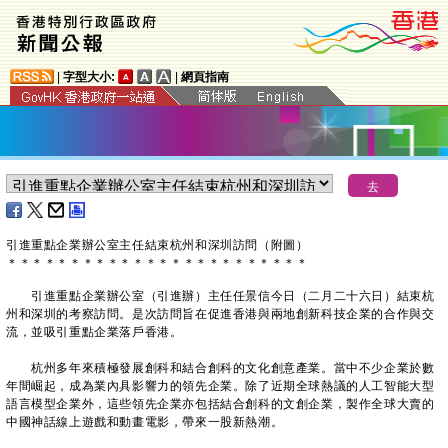
|
字型大小:
|
網頁指南
引進重點企業辦公室主任結束杭州和深圳訪問（附圖）
＊
＊
＊
＊
＊
＊
＊
＊
＊
＊
＊
＊
＊
＊
＊
＊
＊
＊
＊
＊
＊
＊
＊
＊
引進重點企業辦公室（引進辦）主任任景信今日（二月二十六日）結束杭
州和深圳的考察訪問。是次訪問旨在促進香港與兩地創新科技企業的合作與交
流，並吸引重點企業落戶香港。
杭州多年來積極發展創科和結合創科的文化創意產業。當中不少企業於數
年間崛起，成為業內具影響力的領先企業。除了近期全球熱議的人工智能大型
語言模型企業外，這些領先企業亦包括結合創科的文創企業，製作全球大賣的
中國神話線上遊戲和動畫電影，帶來一股新熱潮。