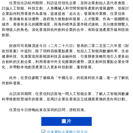
任景信出訪杭州期間，到訪這些領先企業，並與企業創始人及代表會面，
討論人工智能、科技文創、人形機械人和空間智能等產業的發展趨勢，並探討
企業如何利用香港作為基地，提速提效「走出去」發展海外業務。任景信表
示，香港擁有各項優勢，政府致力推動創科發展，人才匯聚。作為一個國際化
城市，香港有多元的國際場景，與海外標準及運作模式接軌，充分擔當聯繫人
和增值人的角色。深化香港與杭州創科企業的合作，有助促進產業升級和技術
創新。
財政司司長陳茂波今日（二月二十六日）發表的二零二五至二六年度《財
政預算案》中提到，除了現時四個重點產業，包括人工智能與數據科學、生命
健康科技、先進製造與新能源科技及金融科技，引進辦會策略性地引入更多結
合創科的文創企業，利用香港中外文化匯聚的優勢，讓文創科技重點企業全球
化，亦帶動本地創意產業注入更多科技創新，蓬勃發展。
此外，任景信參觀了被稱為「中國元谷」的杭港科技大廈，進一步了解杭
州創科發展。
出訪深圳期間，任景信到訪當地一間人工智能企業，了解人工智能與數據
科學推動智慧城市的發展，並商討企業在香港設立或擴展業務的意向和計劃。
任景信今日傍晚結束在深圳的訪問，啓程回港。
圖片