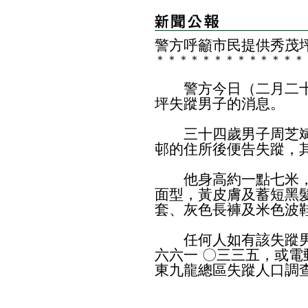
警方呼籲市民提供秀茂
＊
＊
＊
＊
＊
＊
＊
＊
＊
＊
＊
＊
＊
警方今日（二月二十
坪失蹤男子的消息。
三十四歲男子周芝斌
邨的住所後便告失蹤，
他身高約一點七米，
面型，黃皮膚及蓄短黑
套、灰色長褲及米色波
任何人如有該失蹤男
六六一 〇三三五，或電郵至rm
東九龍總區失蹤人口調