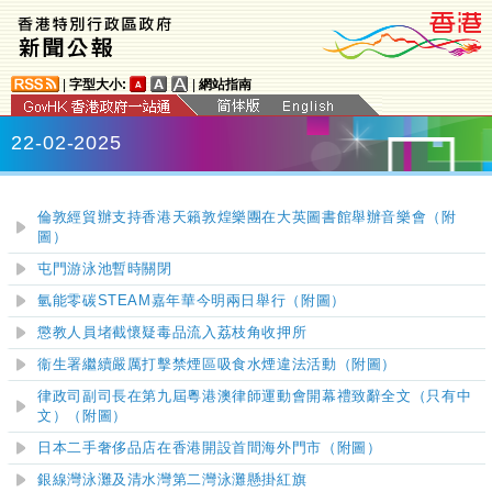
|
字型大小:
|
網站指南
22-02-2025
倫敦經貿辦支持香港天籟敦煌樂團在大英圖書館舉辦音樂會（附
圖）
屯門游泳池暫時關閉
氫能零碳STEAM嘉年華今明兩日舉行（附圖）
懲教人員堵截懷疑毒品流入荔枝角收押所
衞生署繼續嚴厲打擊禁煙區吸食水煙違法活動（附圖）
律政司副司長在第九屆粵港澳律師運動會開幕禮致辭全文（只有中
文）（附圖）
日本二手奢侈品店在香港開設首間海外門市（附圖）
​銀線灣泳灘及清水灣第二灣泳灘懸掛紅旗