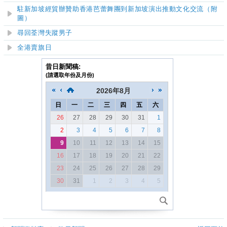
駐新加坡經貿辦贊助香港芭蕾舞團到新加坡演出推動文化交流（附
圖）
尋回荃灣失蹤男子
全港賣旗日
昔日新聞稿:
(請選取年份及月份)
2026
年
8月
日
一
二
三
四
五
六
26
27
28
29
30
31
1
2
3
4
5
6
7
8
9
10
11
12
13
14
15
16
17
18
19
20
21
22
23
24
25
26
27
28
29
30
31
1
2
3
4
5