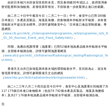
由於日本核污水排放安排前所未見，而且會持續30年或以上，政府當局會
密切監察和加強檢測。若發現異常情況，不排除進一步收緊禁止進口的範圍。
由二月二十日中午截至今日（二月二十一日）中午，食安中心已對180個
日本進口「水產及其製品、海藻及海鹽」的食物樣本作輻射水平檢測，未有發
現輻射水平超出安全標準。詳情可參閱食安中心「日本進口食品管制措施」專
題網頁
（
www.cfs.gov.hk/tc_chi/programme/programme_rafs/programme_rafs_fc
_01_30_Nuclear_Event_and_Food_Safety.html
）。
同期，漁農自然護理署（漁護署）已對52個本地漁產品樣本作輻射水平檢
測，全部樣本檢測合格。詳情可參閱漁護署網頁
（
www.afcd.gov.hk/tc_chi/fisheries/Radiological_testing/Radiological_Te
st.html
）。
香港天文台亦已加強監測本港水域的環境輻射水平。至目前為止，並沒有
發現異常情況。詳情可參閱香港天文台的網頁
（
www.hko.gov.hk/tc/radiation/monitoring/seawater.html
）。
由二○二三年八月二十四日起至今日中午，食安中心及漁護署分別檢測了共
117 175個日本進口食物樣本（包括76 792個水產及其製品、海藻及海鹽樣
本）及共27 176個本地漁產品樣本作輻射水平檢測，全部樣本檢測合格。
完