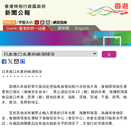
|
字型大小:
|
網頁指南
日本進口水產的檢測情況
＊
＊
＊
＊
＊
＊
＊
＊
＊
＊
＊
因應日本政府單方面決定把福島核電站核污水排放大海，食物環境衞生署
署長已發出《食物安全命令》，禁止源自日本10（都）縣的水產、海鹽和海藻
食品進口本港，受禁（都）縣包括東京、福島、茨城、宮城、千葉、群馬、栃
木、新潟、長野和埼玉。
至於其他未有被禁止輸入香港的日本水產、海鹽和海藻，為確保食物安
全，食物環境衞生署轄下食物安全中心（食安中心）亦會全面進行輻射水平測
試；在確認相關產品沒有超出輻射水平的情況下，才放行於市場供應。