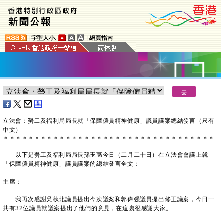
|
字型大小:
|
網頁指南
立法會：勞工及福利局局長就「保障僱員精神健康」議員議案總結發言（只有
中文）
＊
＊
＊
＊
＊
＊
＊
＊
＊
＊
＊
＊
＊
＊
＊
＊
＊
＊
＊
＊
＊
＊
＊
＊
＊
＊
＊
＊
＊
＊
＊
＊
＊
＊
以下是勞工及福利局局長孫玉菡今日（二月二十日）在立法會會議上就
「保障僱員精神健康」議員議案的總結發言全文：
主席：
我再次感謝吳秋北議員提出今次議案和郭偉强議員提出修正議案，今日一
共有32位議員就議案提出了他們的意見，在這裏很感謝大家。