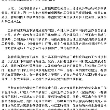
因此，《僱員補償條例》已有機制處理僱員因工遭遇意外導致精神創傷的
個案。事實上，過往一些包含精神創傷因素的工傷個案已獲得補償。僱員如在
受僱工作期間因工導致精神創傷，應盡快通知僱主以便向勞工處呈報，或直接
向勞工處求助。
至於有關工時及下班離線權等問題，今日大家也有不同的看法亦各自表達
了意見。政府一向致力保障僱員的僱傭權益。我們鼓勵僱主在勞工處刊登職位
空缺時，公開更多工時安排的資料，藉提高透明度促使僱主為僱員提供合適的
工時安排。同時，《僱傭條例》訂明，僱主在僱員就職前必須向僱員說明包括
工作時數及超時工作補償安排等僱傭條件，避免有關爭議。
郭偉强議員的修正議案，提出為不同行業制訂工時制度和超時工作補償制
度，以及推行下班離線權等建議。然而，大家要理解到不同行業及企業的經營
模式、僱員的工作性質及職責，以及僱傭合約訂定的條款等，對僱員的工時安
排，包括於非日常上班時間及地點處理工作等，皆有不同的需求或協定。有關
建議在實際操作上，會十分複雜及具爭議性，並會令勞資雙方就工時安排失去
彈性，引發大量爭議，未必能平衡及符合雙方的關注及利益。
至於在保障雙職婦女的精神健康方面，為促進僱員包括雙職婦女享有工作
和生活平衡，紓緩工作帶來的壓力，政府近年已改善多項《僱傭條例》下有關
假期的福利，包括增加法定假日、產假和侍產假等。同時，勞工處亦進行不同
的宣傳推廣活動，例如《好僱主約章》，鼓勵僱主採納以僱員為本的良好人事
管理方法及實施家庭友善僱傭措施，包括工時管理，並會加強向僱主及僱員推