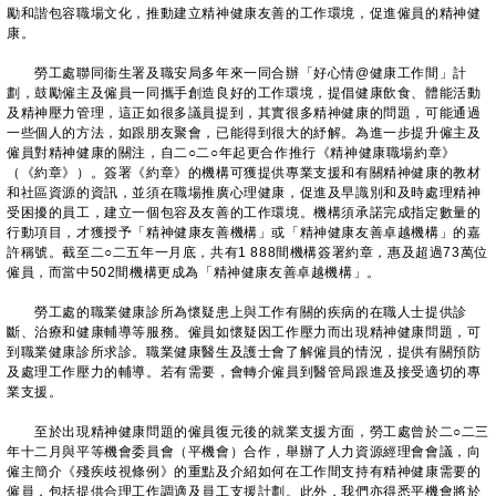
勵和諧包容職場文化，推動建立精神健康友善的工作環境，促進僱員的精神健
康。
勞工處聯同衞生署及職安局多年來一同合辦「好心情@健康工作間」計
劃，鼓勵僱主及僱員一同攜手創造良好的工作環境，提倡健康飲食、體能活動
及精神壓力管理，這正如很多議員提到，其實很多精神健康的問題，可能通過
一些個人的方法，如跟朋友聚會，已能得到很大的紓解。為進一步提升僱主及
僱員對精神健康的關注，自二○二○年起更合作推行《精神健康職場約章》
（《約章》）。簽署《約章》的機構可獲提供專業支援和有關精神健康的教材
和社區資源的資訊，並須在職場推廣心理健康，促進及早識別和及時處理精神
受困擾的員工，建立一個包容及友善的工作環境。機構須承諾完成指定數量的
行動項目，才獲授予「精神健康友善機構」或「精神健康友善卓越機構」的嘉
許稱號。截至二○二五年一月底，共有1 888間機構簽署約章，惠及超過73萬位
僱員，而當中502間機構更成為「精神健康友善卓越機構」。
勞工處的職業健康診所為懷疑患上與工作有關的疾病的在職人士提供診
斷、治療和健康輔導等服務。僱員如懷疑因工作壓力而出現精神健康問題，可
到職業健康診所求診。職業健康醫生及護士會了解僱員的情況，提供有關預防
及處理工作壓力的輔導。若有需要，會轉介僱員到醫管局跟進及接受適切的專
業支援。
至於出現精神健康問題的僱員復元後的就業支援方面，勞工處曾於二○二三
年十二月與平等機會委員會（平機會）合作，舉辦了人力資源經理會會議，向
僱主簡介《殘疾歧視條例》的重點及介紹如何在工作間支持有精神健康需要的
僱員，包括提供合理工作調適及員工支援計劃。此外，我們亦得悉平機會將於