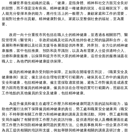
根據世界衞生組織的定義，「健康」是指身體、精神和社交方面完全良好
的狀態，而不僅是沒有疾病。精神健康是一種健康的狀況，在這種狀況下，個
人能充分發揮本身的能力，應付生活上的一般壓力，兼顧家庭和工作的需要，
並能對社會作出貢獻。精神健康對個人、家庭以至整個社會的福祉，至為重
要。
政府一向十分重視市民包括在職人士的精神健康，並透過各相關部門、醫
院管理局（醫管局）、非政府組織及社區內其他持份者之間的協調和合作，在
基層和專科醫療以及社區支援等各層面提供跨專業、跨界別、全方位的精神健
康服務，當中包括推廣、預防和及早識別，以及為有需要人士提供適時介入、
治療和康復服務，以保障和提升市民大眾的精神健康。這些全面的服務涵蓋在
職人士，為他們的精神健康提供保障。
僱員的精神健康亦受到額外保障。正如我在開場發言所説，《職業安全及
健康條例》規定，僱主須在合理地切實可行範圍內，確保其在工作中的僱員的
安全和健康，包括精神健康。僱主需採取適當措施，避免工作對僱員造成過度
壓力因而危害僱員的精神健康。僱員亦須在合理地切實可行範圍內，照顧在其
工作地點的其他僱員的安全及健康，包括精神健康。
為提升僱員和僱主在處理工作壓力和精神健康問題方面的認知和能力，協
助他們履行法例下保障僱員精神健康的責任，勞工處和職業安全健康局（職安
局）不時舉辦有關工作壓力和精神健康的講座及宣傳活動。同時，勞工處和職
安局亦編制了有關管理工作壓力的資訊刊物，提供適用於個人及機構層面在處
理工作壓力和預防精神健康問題的實用方法。公務員事務局和一些企業亦不時
為員工提供相關的培訓和支援，例如舉辦與精神健康相關的講座及研討會，鼓