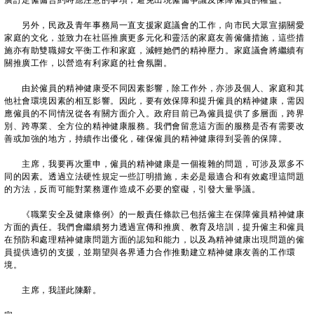
廣訂定僱傭合約時應注意的事項，避免出現僱傭爭議及保障僱員的權益。
另外，民政及青年事務局一直支援家庭議會的工作，向市民大眾宣揚關愛
家庭的文化，並致力在社區推廣更多元化和靈活的家庭友善僱傭措施，這些措
施亦有助雙職婦女平衡工作和家庭，減輕她們的精神壓力。家庭議會將繼續有
關推廣工作，以營造有利家庭的社會氛圍。
由於僱員的精神健康受不同因素影響，除工作外，亦涉及個人、家庭和其
他社會環境因素的相互影響。因此，要有效保障和提升僱員的精神健康，需因
應僱員的不同情況從各有關方面介入。政府目前已為僱員提供了多層面，跨界
別、跨專業、全方位的精神健康服務。我們會留意這方面的服務是否有需要改
善或加強的地方，持續作出優化，確保僱員的精神健康得到妥善的保障。
主席，我要再次重申，僱員的精神健康是一個複雜的問題，可涉及眾多不
同的因素。透過立法硬性規定一些訂明措施，未必是最適合和有效處理這問題
的方法，反而可能對業務運作造成不必要的窒礙，引發大量爭議。
《職業安全及健康條例》的一般責任條款已包括僱主在保障僱員精神健康
方面的責任。我們會繼續努力透過宣傳和推廣、教育及培訓，提升僱主和僱員
在預防和處理精神健康問題方面的認知和能力，以及為精神健康出現問題的僱
員提供適切的支援，並期望與各界通力合作推動建立精神健康友善的工作環
境。
主席，我謹此陳辭。