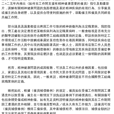
二○二五年內推出《如何在工作間支援有精神健康需要的僱員》指引及動畫影
片，講解有關精神健康問題的負面標籤及基於精神疾病的歧視行為、分享僱員
或僱主的自身經歷，以及提供合理便利措施的例子，鼓勵僱主和僱員共同締造
共融工作間。
部分議員及議案都提出將因工作引致的精神創傷列為法定職業病。我想指
出，勞工處在決定應否把某種疾病列為法定職業病時，一般會檢視是否有充分
的醫學證據顯示該疾病符合國際勞工組織就職業病的定義，即該疾病與特定工
作環境或工作活動中接觸或暴露於某些危害存在着因果關係，同時該疾病在從
事有關工作的人員中出現的風險顯著高於一般人士，因而當有這類工作人員患
上這疾病時，可按《僱員補償條例》的條款合理地推定其疾病是因其受僱從事
的工作所導致。其實我說得這麼詳盡，也就是說必須要建立一個明顯的因果關
係，才可指明是職業病。
然而，精神健康問題的成因複雜，可涉及工作以外的多種因素，包括個
人、家庭以及其他社會環境因素，在市民大眾亦常見此問題，並不局限於從事
某些特定工作的僱員。因此，一般來説，精神健康問題並不符合國際勞工組織
就職業病的定義。
雖然如此，根據《僱員補償條例》的規定，僱員如在受僱工作期間因工遭
遇意外以致受傷，僱主在一般情況下須負起該條例下的補償責任。有關損傷可
包括身體受傷或精神創傷。如有充足資料證明僱員的精神創傷與其在工作期間
因工遭遇的意外相關，並引致僱員暫時及／或永久喪失工作能力，該僱員可按
《僱員補償條例》獲得工傷保償。其申索補償程序、補償項目、補償金額的計
算方法和其他因工受傷申索的個案相同。