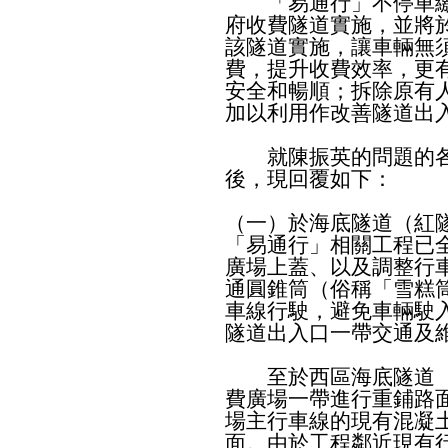
「易通行」不停車繳
府收費隧道實施，並將
該隧道實施，讓車輛無
費，提升收費效率，更
安全和暢順；拆除原有
加以利用作改善隧道出
就陳振英的問題的各
後，現回覆如下：
（一）於海底隧道（紅
「易通行」相關工程已
廣場上蓋、以及調整行
通圓錐筒（俗稱「雪糕
車線行駛，避免車輛駛
隧道出入口一帶交通及
至於西區海底隧道（
費廣場一帶進行重鋪路
場主行車線的現有混凝
面。由於工程鄰近現有