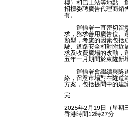
樓）和巴士站等地點。
招標委聘廣告代理商銷
有。
運輸署一直密切留意
求，務求善用廣告位。
類型，考慮的因素包括
駛、道路安全和對附近
求及收費廣場的改動，
五年一月期間於東隧新
運輸署會繼續與隧道
絡，留意市場對在隧道
方案，包括提問中的建
完
2025年2月19日（星期
香港時間12時27分