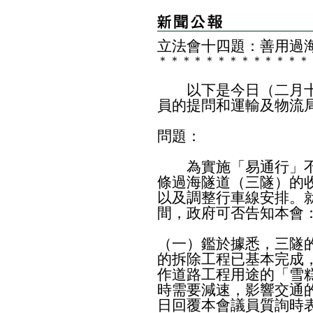
立法會十四題：善用過
＊
＊
＊
＊
＊
＊
＊
＊
＊
＊
＊
＊
＊
以下是今日（二月十
員的提問和運輸及物流
問題：
為實施「易通行」不
條過海隧道（三隧）的
以及調整行車線安排。
間，政府可否告知本會
（一）鑑於據悉，三隧
的拆除工程已基本完成
作道路工程用途的「雪
時需要減速，影響交通
日回覆本會議員質詢時