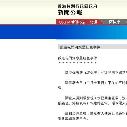
​跟進屯門河水呈紅色事件
＊
＊
＊
＊
＊
＊
＊
＊
＊
＊
＊
環境保護署（環保署）和渠務署正跟進屯
環保署今日（二月十五日）下午約五時接
查。
調查人員到場發現河水已回復正常，沒有
酸鹼值、溶解氧等）均維持正常。環保署人
經初步調查後，懷疑有人使用紅色色粉作
署會繼續跟進事件。