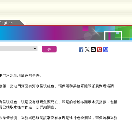
門河水呈現紅色的事件。
報，指屯門河面有河水呈現紅色。環保署和渠務署隨即派員到現場調
呈現紅色，現場沒有發現魚類死亡。即場的檢驗亦顯示水質指數（包括
員已抽取水樣本作進一步詳細調查。
渠管檢測。渠務署已確認該署沒有在現場進行色粉測試，環保署和渠務