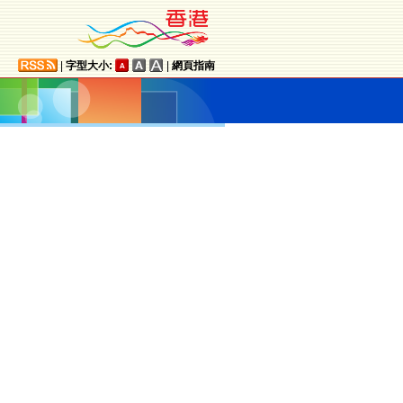
|
字型大小:
|
網頁指南