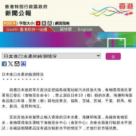
|
字型大小:
|
網頁指南
日本進口水產的檢測情況
＊
＊
＊
＊
＊
＊
＊
＊
＊
＊
＊
因應日本政府單方面決定把福島核電站核污水排放大海，食物環境衞生署
署長已發出《食物安全命令》，禁止源自日本10（都）縣的水產、海鹽和海藻
食品進口本港，受禁（都）縣包括東京、福島、茨城、宮城、千葉、群馬、栃
木、新潟、長野和埼玉。
至於其他未有被禁止輸入香港的日本水產、海鹽和海藻，為確保食物安
全，食物環境衞生署轄下食物安全中心（食安中心）亦會全面進行輻射水平測
試；在確認相關產品沒有超出輻射水平的情況下，才放行於市場供應。