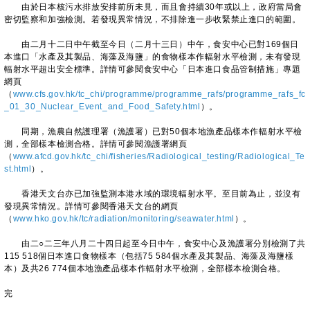
由於日本核污水排放安排前所未見，而且會持續30年或以上，政府當局會
密切監察和加強檢測。若發現異常情況，不排除進一步收緊禁止進口的範圍。
由二月十二日中午截至今日（二月十三日）中午，食安中心已對169個日
本進口「水產及其製品、海藻及海鹽」的食物樣本作輻射水平檢測，未有發現
輻射水平超出安全標準。詳情可參閱食安中心「日本進口食品管制措施」專題
網頁
（
www.cfs.gov.hk/tc_chi/programme/programme_rafs/programme_rafs_fc
_01_30_Nuclear_Event_and_Food_Safety.html
）。
同期，漁農自然護理署（漁護署）已對50個本地漁產品樣本作輻射水平檢
測，全部樣本檢測合格。詳情可參閱漁護署網頁
（
www.afcd.gov.hk/tc_chi/fisheries/Radiological_testing/Radiological_Te
st.html
）。
香港天文台亦已加強監測本港水域的環境輻射水平。至目前為止，並沒有
發現異常情況。詳情可參閱香港天文台的網頁
（
www.hko.gov.hk/tc/radiation/monitoring/seawater.html
）。
由二○二三年八月二十四日起至今日中午，食安中心及漁護署分別檢測了共
115 518個日本進口食物樣本（包括75 584個水產及其製品、海藻及海鹽樣
本）及共26 774個本地漁產品樣本作輻射水平檢測，全部樣本檢測合格。
完