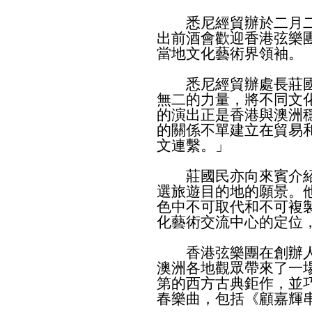
悉尼經貿辦於二月二
出前酒會歡迎香港弦樂團
當地文化藝術界領袖。
悉尼經貿辦處長莊國
無二的力量，將不同文
的演出正是香港與澳洲
的關係不單建立在貿易
文連繫。」
莊國民亦向來賓介紹
選旅遊目的地的願景。
色中不可取代和不可複
化藝術交流中心的定位
香港弦樂團在創辦人
澳洲各地觀眾帶來了一
第的西方古典鉅作，並
春樂曲，包括《顧嘉輝