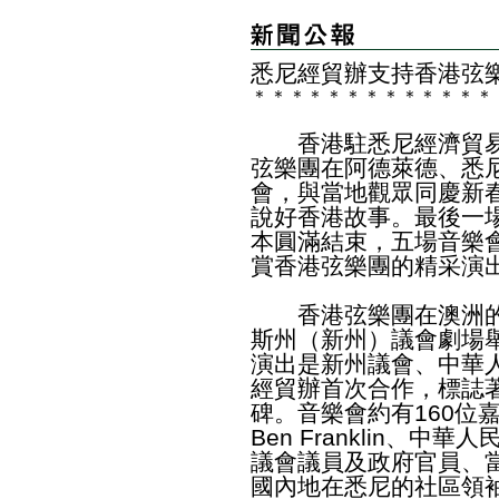
悉尼經貿辦支持香港弦
＊
＊
＊
＊
＊
＊
＊
＊
＊
＊
＊
＊
＊
香港駐悉尼經濟貿易
弦樂團在阿德萊德、悉
會，與當地觀眾同慶新
說好香港故事。最後一
本圓滿結束，五場音樂會
賞香港弦樂團的精采演
香港弦樂團在澳洲的
斯州（新州）議會劇場
演出是新州議會、中華
經貿辦首次合作，標誌
碑。音樂會約有160位
Ben Franklin、
議會議員及政府官員、
國內地在悉尼的社區領