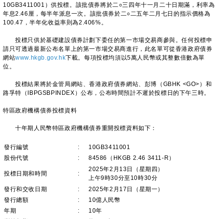
10GB3411001）供投標。該批債券將於二○三四年十一月二十日期滿，利率為
年息2.46厘，每半年派息一次。該批債券於二○二五年二月七日的指示價格為
100.47，半年化收益率則為2.406%。
投標只供於基礎建設債券計劃下委任的第一市場交易商參與。任何投標申
請只可透過最新公布名單上的第一市場交易商進行，此名單可從香港政府債券
網站
www.hkgb.gov.hk
下載。每項投標均須以5萬人民幣或其整數倍數為單
位。
投標結果將於金管局網站、香港政府債券網站、彭博（GBHK <GO>）和
路孚特（IBPGSBPINDEX）公布，公布時間預計不遲於投標日的下午三時。
特區政府機構債券投標資料
十年期人民幣特區政府機構債券重開投標資料如下：
發行編號
:
10GB3411001
股份代號
:
84586（HKGB 2.46 3411-R）
2025年2月13日（星期四）
投標日期和時間
:
上午9時30分至10時30分
發行和交收日期
:
2025年2月17日（星期一）
發行總額
:
10億人民幣
年期
:
10年