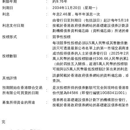
剩餘年期
:
約9.76年
到期日
:
2034年11月20日（星期一）
利息
:
年息2.46厘，每半年派息一次
由發行日至到期日（包括該日）起計每年5月18日
利息支付日期
:
按載於香港政府債券網站的基礎建設債券計劃及
劃機構債券資料備忘錄（資料備忘錄）所述的條
投標形式
:
競爭性投標
每項競爭性投標必須以5萬人民幣或其整數倍數
請只可透過最新公布名單上的第一市場交易商進
成功投得債券的人士於債券發行日（2025年2月
投標數額
:
萬人民幣的最低投標額繳付306.66人民幣的累
（由於四捨五入關係，超過5萬人民幣的投標額
可能與以5萬人民幣最低投標額計算出來的利息
請參閱載於香港政府債券網站的資料備忘錄，或
其他詳情
:
查詢。
預期開始在香港聯合交易
是次投標所得的債券數額可完全與現時在香港聯
:
所有限公司買賣的日期
份代號為84586（即發行編號10GB341100
債券將在基礎建設債券計劃下的機構部分發行。
募集所得資金的用途
:
按載於香港政府債券網站的基礎建設債券框架作
完