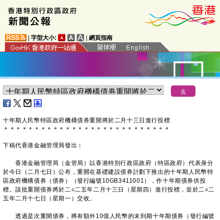
|
字型大小:
|
網頁指南
十年期人民幣特區政府機構債券重開將於二月十三日進行投標
＊
＊
＊
＊
＊
＊
＊
＊
＊
＊
＊
＊
＊
＊
＊
＊
＊
＊
＊
＊
＊
＊
＊
＊
＊
＊
＊
下稿代香港金融管理局發出︰
香港金融管理局（金管局）以香港特別行政區政府（特區政府）代表身分
於今日（二月七日）公布，重開在基礎建設債券計劃下推出的十年期人民幣特
區政府機構債券（債券）（發行編號10GB3411001），作十年期債券供投
標。該批重開債券將於二○二五年二月十三日（星期四）進行投標，並於二○二
五年二月十七日（星期一）交收。
透過是次重開債券，將有額外10億人民幣的未到期十年期債券（發行編號