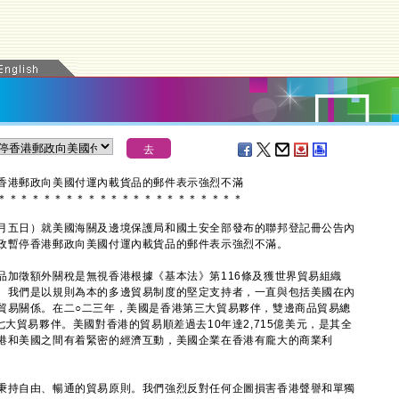
香港郵政向美國付運內載貨品的郵件表示強烈不滿
＊
＊
＊
＊
＊
＊
＊
＊
＊
＊
＊
＊
＊
＊
＊
＊
＊
＊
＊
＊
＊
＊
五日）就美國海關及邊境保護局和國土安全部發布的聯邦登記冊公告內
政暫停香港郵政向美國付運內載貨品的郵件表示強烈不滿。
徵額外關稅是無視香港根據《基本法》第116條及獲世界貿易組織
。我們是以規則為本的多邊貿易制度的堅定支持者，一直與包括美國在內
貿易關係。在二○二三年，美國是香港第三大貿易夥伴，雙邊商品貿易總
七大貿易夥伴。美國對香港的貿易順差過去10年達2,715億美元，是其全
港和美國之間有着緊密的經濟互動，美國企業在香港有龐大的商業利
持自由、暢通的貿易原則。我們強烈反對任何企圖損害香港聲譽和單獨