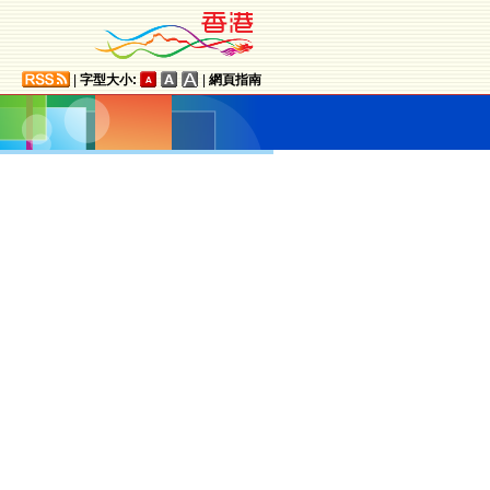
|
字型大小:
|
網頁指南