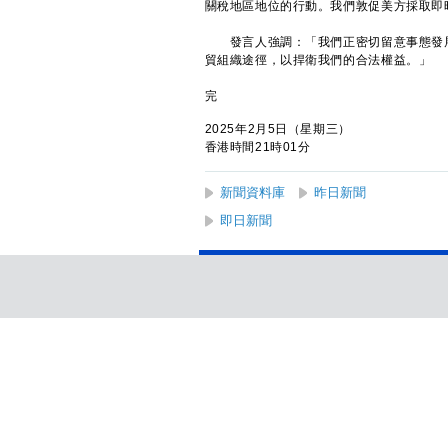
關稅地區地位的行動。我們敦促美方採取即
發言人強調：「我們正密切留意事態發展
貿組織途徑，以捍衛我們的合法權益。」
完
2025年2月5日（星期三）
香港時間21時01分
新聞資料庫
昨日新聞
即日新聞