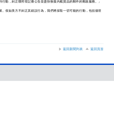
時行動，糾正聯邦登記冊公告並盡快恢復內載貨品的郵件的郵政服務。」
。假如美方不糾正其錯誤行為，我們將採取一切可能的行動，包括循世
返回新聞列表
返回頁首