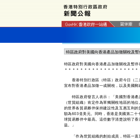
特區政府對美國向香港產品加徵關稅及暫停
＊
＊
＊
＊
＊
＊
＊
＊
＊
＊
＊
＊
＊
＊
＊
＊
＊
＊
＊
香港特別行政區（特區）政府今日（二月
宣布對香港產品加徵一成關稅，以及美國郵
特區政府發言人表示：「美國對香港產品加
（世貿組織）肯定作為單獨關稅地區的地位
的世界各貿易夥伴保持建設性及互惠互利的
額為603億美元。同時，香港是美國第二十
球貿易夥伴中最高。這些數字清楚說明了香
益。」
「作為世貿組織的創始成員，特區一直秉