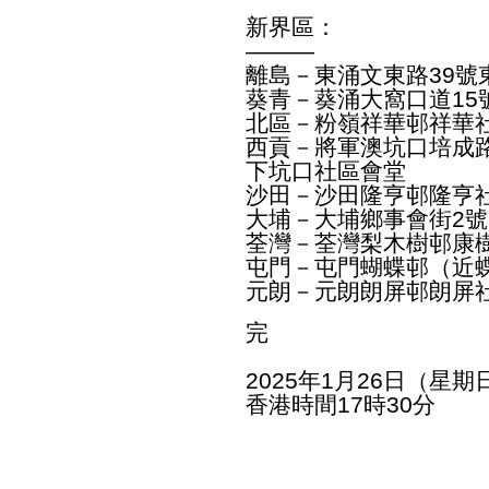
新界區：
———
離島－東涌文東路39
葵青－葵涌大窩口道15
北區－粉嶺祥華邨祥華
西貢－將軍澳坑口培成
下坑口社區會堂
沙田－沙田隆亨邨隆亨
大埔－大埔鄉事會街2
荃灣－荃灣梨木樹邨康
屯門－屯門蝴蝶邨（近
元朗－元朗朗屏邨朗屏
完
2025年1月26日（星期
香港時間17時30分