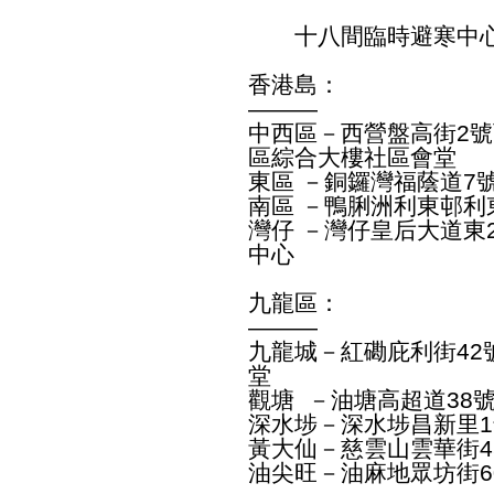
十八間臨時避寒中心
香港島：
———
中西區－西營盤高街2
區綜合大樓社區會堂
東區 －銅鑼灣福蔭道7
南區 －鴨脷洲利東邨利
灣仔 －灣仔皇后大道東
中心
九龍區：
———
九龍城－紅磡庇利街42
堂
觀塘 －油塘高超道38
深水埗－深水埗昌新里
黃大仙－慈雲山雲華街4
油尖旺－油麻地眾坊街6