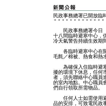
民政事務總署已開放臨
＊
＊
＊
＊
＊
＊
＊
＊
＊
＊
＊
＊
＊
民政事務總署今日（
十八間臨時避寒中心，
冷天氣警告持續生效期
各臨時避寒中心在開
毛氈／棉被、熱食和熱
為確保入住臨時避寒
擾的環境下休息，任何
者，須先聯絡中心職員
的室內地點。中心職員
們自行領取所需物品。
任何人士如需使用避
品的安排，可致電民政事務