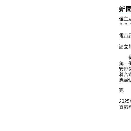
僱主
＊
＊
電台
請立
勞工
施，
安排
着合
應盡
完
202
香港時