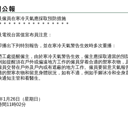
及僱員在寒冷天氣應採取預防措施
＊
＊
＊
＊
＊
＊
＊
＊
＊
＊
＊
＊
＊
＊
＊
及電視台當值宣布員注意：
即播出下列特別報告，並在寒冷天氣警告生效時多次重播：
處提醒僱主，由於寒冷天氣警告生效，僱主應採取適當的預
例如提醒須在戶外或偏遠地方工作的僱員穿着合適的禦寒衣物，
僱員交替在戶外及戶內或有遮蔽的地方工作。僱員要留意天氣報
適的禦寒衣物和留意身體狀況，如有不適，例如手腳冰冷和全身
快通知主管和看醫生。
5年1月26日（星期日）
間11時02分