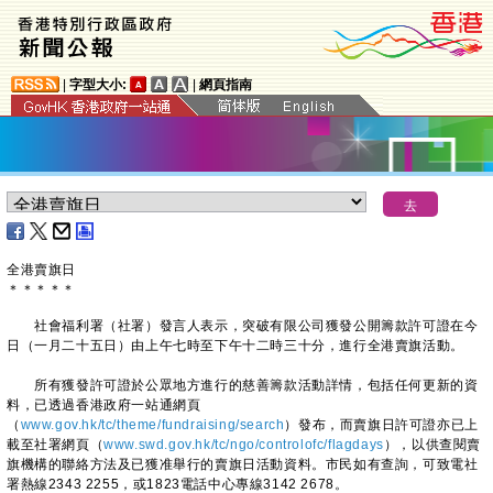
|
字型大小:
|
網頁指南
全港賣旗日
＊
＊
＊
＊
＊
社會福利署（社署）發言人表示，突破有限公司獲發公開籌款許可證在今
日（一月二十五日）由上午七時至下午十二時三十分，進行全港賣旗活動。
所有獲發許可證於公眾地方進行的慈善籌款活動詳情，包括任何更新的資
料，已透過香港政府一站通網頁
（
www.gov.hk/tc/theme/fundraising/search
）發布，而賣旗日許可證亦已上
載至社署網頁（
www.swd.gov.hk/tc/ngo/controlofc/flagdays
），以供查閱賣
旗機構的聯絡方法及已獲准舉行的賣旗日活動資料。市民如有查詢，可致電社
署熱線2343 2255，或1823電話中心專線3142 2678。