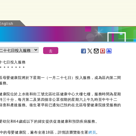
十七日投入服務
＊
＊
＊
＊
＊
＊
＊
母嬰健康院將於下星期一（一月二十七日）投入服務，成為區內第二間
服務。
康院位於上水衛和街三號北區社區健康中心大樓七樓，服務時間為星期
五時三十分，每月第二及第四個非公眾假期的星期六上午九時至中午十二
篩查和產後服務。衞生署早前已通知已預約在北區母嬰健康院接受服務的
幼兒和64歲或以下的婦女提供促進健康和預防疾病服務。
的母嬰健康院，遍布全港18區，詳情請瀏覽衞生署
網頁
。