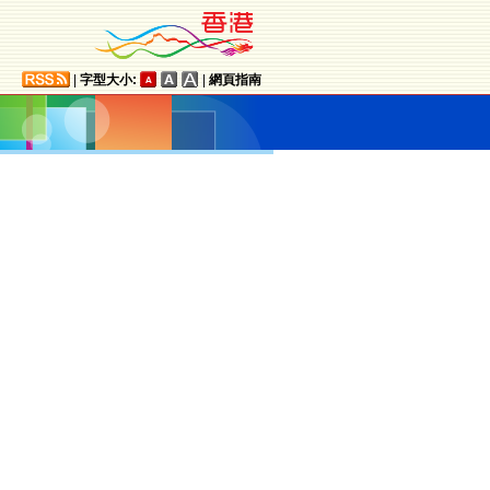
|
字型大小:
|
網頁指南