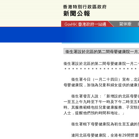
衞生署設於北區的第二間母嬰健康院一月二
＊
＊
＊
＊
＊
＊
＊
＊
＊
＊
＊
＊
＊
＊
＊
＊
＊
＊
＊
衞生署今日（一月二十四日）宣布，北區
母嬰健康院，加強為兒童和婦女提供的健康
衞生署發言人說：「新增設的北區母嬰健
一至五上午九時至下午一時及​下午二時至
時。其服務範疇包括兒童健康服務、子宮頸
人士，提醒他們預約時間和地址。」
衞生署轄下母嬰健康院為初生至五歲的嬰
連同北區母嬰健康院，全港有29間營運中