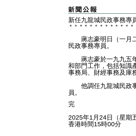
新任九龍城民政事務專
＊
＊
＊
＊
＊
＊
＊
＊
＊
＊
＊
＊
＊
​蔣志豪明日（一月二
民政事務專員。
蔣志豪於一九九五年
和部門工作，包括知識
事務局、財經事務及庫
他調任九龍城民政事
員。
完
2025年1月24日（星期
香港時間15時00分