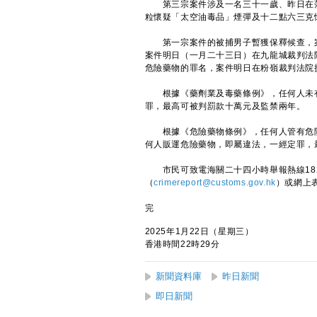
第三宗案件涉及一名三十一歲、昨日在落
粒懷疑「太空油毒品」煙彈及十二點六三克
第一宗案件的被捕男子暫獲保釋候查，案
案件明日（一月二十三日）在九龍城裁判法
危險藥物的罪名，案件明日在粉嶺裁判法院
根據《藥劑業及毒藥條例》，任何人未有
罪，最高可被判罰款十萬元及監禁兩年。
根據《危險藥物條例》，任何人管有危險
何人販運危險藥物，即屬違法，一經定罪，
市民可致電海關二十四小時舉報熱線182 
（
crimereport@customs.gov.hk
）或網上
完
2025年1月22日（星期三）
香港時間22時29分
新聞資料庫
昨日新聞
即日新聞