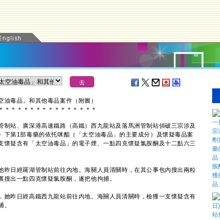
空油毒品」和其他毒品案件（附圖）
＊
＊
＊
＊
＊
＊
＊
＊
＊
＊
＊
＊
＊
＊
＊
＊
管制站、廣深港高速鐵路（高鐵）西九龍站及落馬洲管制站偵破三宗涉及
》下第1部毒藥的依托咪酯（「太空油毒品」的主要成分）及懷疑毒品案
支懷疑含有「太空油毒品」的電子煙、一點四克懷疑氯胺酮及十二點六三
昨日經羅湖管制站前往內地。海關人員清關時，在其公事包內搜出兩粒
裏搜出一點四克懷疑氯胺酮，遂把他拘捕。
她昨日經高鐵西九龍站前往內地。海關人員清關時，檢獲一支懷疑含有
捕。