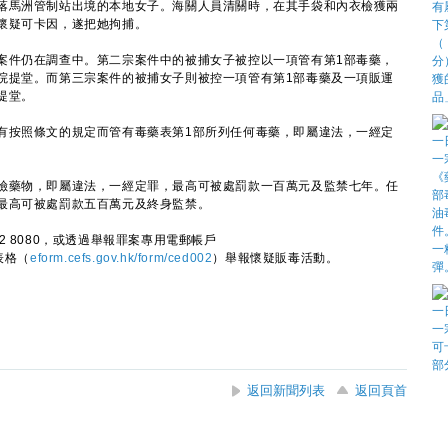
馬洲管制站出境的本地女子。海關人員清關時，在其手袋和內衣檢獲兩
懷疑可卡因，遂把她拘捕。
件仍在調查中。第二宗案件中的被捕女子被控以一項管有第1部毒藥，
院提堂。而第三宗案件的被捕女子則被控一項管有第1部毒藥及一項販運
提堂。
按照條文的規定而管有毒藥表第1部所列任何毒藥，即屬違法，一經定
藥物，即屬違法，一經定罪，最高可被處罰款一百萬元及監禁七年。任
最高可被處罰款五百萬元及終身監禁。
8080，或透過舉報罪案專用電郵帳戶
表格（
eform.cefs.gov.hk/form/ced002
）舉報懷疑販毒活動。
返回新聞列表
返回頁首