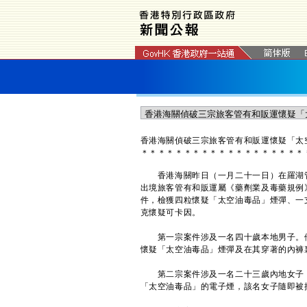
香港海關偵破三宗旅客管有和販運懷疑「太
＊
＊
＊
＊
＊
＊
＊
＊
＊
＊
＊
＊
＊
＊
＊
＊
＊
＊
＊
​香港海關昨日（一月二十一日）在羅湖
出境旅客管有和販運屬《藥劑業及毒藥規例
件，檢獲四粒懷疑「太空油毒品」煙彈、一
克懷疑可卡因。
第一宗案件涉及一名四十歲本地男子。他
懷疑「太空油毒品」煙彈及在其穿著的內褲
第二宗案件涉及一名二十三歲內地女子，
「太空油毒品」的電子煙，該名女子隨即被