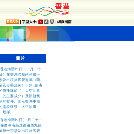
|
字型大小:
|
網頁指南
圖片