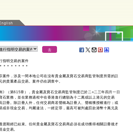
行指明交易的案件
＊
＊
＊
＊
＊
＊
＊
＊
案件，涉及一間本地公司在沒有貴金屬及寶石交易商監管制度所需的註
元的貴重產品交易。案件仍在調查中。
（第615章），貴金屬及寶石交易商監管制度已於二○二三年四月一日
寶石業務，並在業務過程中在香港進行總額為十二萬或以上港元的交易
長註冊。除註冊人外，任何交易商若聲稱為註冊人、聲稱獲授權進行；或
易或非現金交易，均屬違法，一經定罪，最高可被判處罰款港幣十萬元及
渡期經已結束。任何貴金屬及寶石交易商必須在成功獲得相關註冊後才
現金交易。