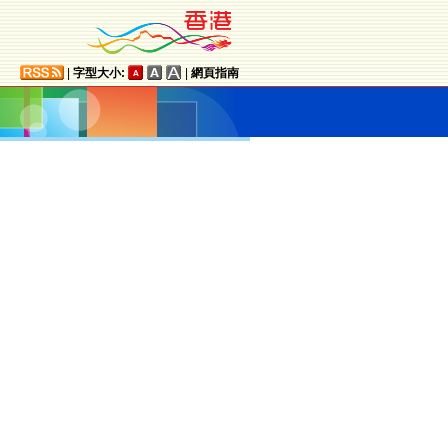
|
字型大小:
|
網頁指南