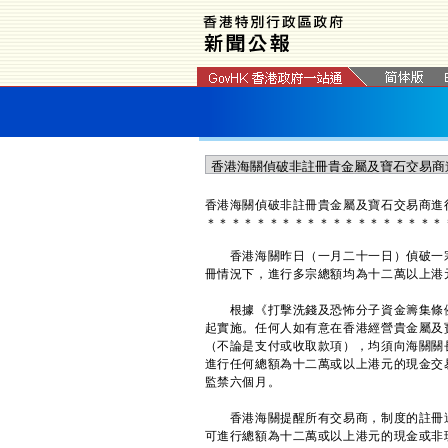
​香港海關偵破非註冊貴金屬及寶石交易商進
＊
＊
＊
＊
＊
＊
＊
＊
＊
＊
＊
＊
＊
＊
＊
＊
＊
＊
＊
香港海關昨日（一月二十一日）偵破一宗
冊情況下，進行多宗總額均為十二萬以上港
根據《打擊洗錢及恐怖分子資金籌集條例》
起實施。任何人如有意在香港經營貴金屬及
（不論是支付或收取款項），均須向海關關
進行任何總額為十二萬或以上港元的現金交
監禁六個月。
香港海關提醒所有交易商，制度的註冊過
可進行總額為十二萬或以上港元的現金或非