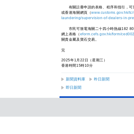
有關註冊申請的表格、程序和指引，可瀏
或香港海關網頁（
www.customs.gov.hk/tc/
laundering/supervision-of-dealers-in-pr
市民可致電海關二十四小時熱線182 80
網上表格（
eform.cefs.gov.hk/form/ced00
關貴金屬及寶石交易。
完
2025年1月22日（星期三）
香港時間15時10分
新聞資料庫
昨日新聞
即日新聞