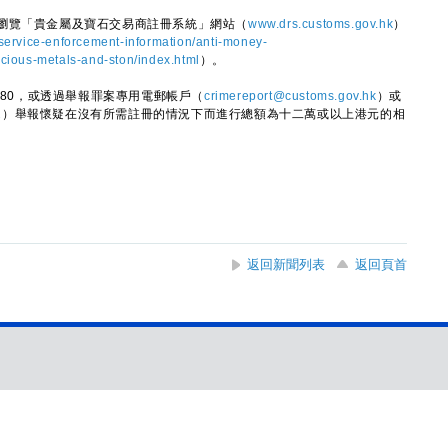
覽「貴金屬及寶石交易商註冊系統」網站（
www.drs.customs.gov.hk
）
service-enforcement-information/anti-money-
ecious-metals-and-ston/index.html
）。
80，或透過舉報罪案專用電郵帳戶（
crimereport@customs.gov.hk
）或
2
）舉報懷疑在沒有所需註冊的情況下而進行總額為十二萬或以上港元的相
返回新聞列表
返回頁首