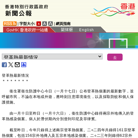
|
字型大小:
|
網頁指南
登革熱最新情況
＊
＊
＊
＊
＊
＊
＊
衞生署衞生防護中心今日（一月十七日）公布登革熱個案的最新數字，並
呼籲市民，不論在本地或外遊，應時刻注意環境衞生，以及採取防蚊和個人保
護措施。
由一月十日至昨日（一月十六日），衞生防護中心錄得兩宗外地傳入的登
革熱感染個案。病人於潛伏期內分別曾到印尼及菲律賓。
截至昨日，今年只錄得上述兩宗登革熱個案。二○二四年共錄得161宗登革
熱個案，包括156宗外地傳入及五宗本地感染個案。二○二三年則錄得62宗外