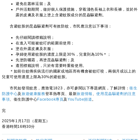
避免在叢林逗留；及
戶外活動期間，做好個人保護措施，穿着淺色長袖上衣和長褲，並於外
露的皮膚及衣服上塗上含避蚊胺成分的昆蟲驅避劑。
含避蚊胺的昆蟲驅避劑可有效防蚊，市民應注意以下事項：
先仔細閱讀標籤說明；
在進入可能被蚊叮的範圍前使用；
塗在外露皮膚及衣服；
孕婦使用避蚊胺的濃度上限是30%，兒童則為10%＊；
先塗防曬霜，再塗昆蟲驅避劑；及
遵照標籤說明，只於有需要時重複使用。
＊如前往蚊傳疾病流行的國家或地區而有機會被蚊叮咬，兩個月或以上的
兒童可使用濃度上限為30%的避蚊胺。
​市民如發現蚊患，應致電1823，亦可參閱以下專題網頁，了解詳情：
衞生
防護中心
及
旅遊健康服務
登革熱專頁、最新
旅遊情報
、
使用昆蟲驅避劑的注意
事項
、衞生防護中心
Facebook專頁
及
YouTube頻道
。
完
2025年1月17日（星期五）
香港時間16時30分