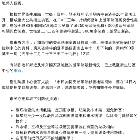
地傳入個案。
根據世界衞生組織（世衞）資料，登革熱的全球發病率在過去20年顯著上
升，構成重大公共衞生挑戰。在二○二三年，持續傳播加上登革熱個案突發性急
增，導致全球80多個國家及地區共呈報了逾650萬宗病例和7 300多宗登革熱
相關死亡個案。世衞於二○二四年更錄得超過1 300萬宗個案，創歷史新高。
廣東省方面，近期錄得的登革熱個案數目持續下降。根據廣東省疾病預防
控制中心的資料，廣東省錄得的登革熱個䅁由去年十一月下旬的一周約500宗
減至一周（去年十二月二十三日至二十九日）12宗。
有關香港和鄰近及海外國家及地區的登革熱最新情況，已上載至衞生防護
中心的
網頁
。
衞生防護中心發言人說：「市民如從受登革熱影響地區回港，應在14日內
繼續使用昆蟲驅避劑。若感到不適，應盡快求醫，並告知醫生外遊細節。」
市民亦應採取下列防蚊措施：
徹底檢查集水溝氣隔、屋頂雨水槽、明渠及排水渠，避免淤塞；
每星期至少一次以鹼性清潔劑擦洗溝渠和排水明渠，以除去可能積聚的
蚊卵；
汽水罐、空樽及空盒等垃圾應妥善棄置在有蓋的垃圾桶內；
栽種花卉的水應每星期最少徹底更換一次，盡量避免使用墊碟；
在雨季前把凹凸不平的地面填平；