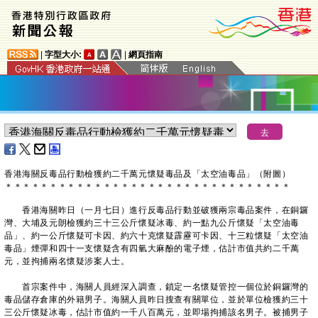
|
字型大小:
|
網頁指南
​香港海關反毒品行動檢獲約二千萬元懷疑毒品及「太空油毒品」（附圖）
＊
＊
＊
＊
＊
＊
＊
＊
＊
＊
＊
＊
＊
＊
＊
＊
＊
＊
＊
＊
＊
＊
＊
＊
＊
＊
＊
＊
＊
＊
＊
＊
香港海關昨日（一月七日）進行反毒品行動並破獲兩宗毒品案件，在銅鑼
灣、大埔及元朗檢獲約三十三公斤懷疑冰毒、約一點九公斤懷疑「太空油毒
品」、約一公斤懷疑可卡因、約六十克懷疑霹靂可卡因、十三粒懷疑「太空油
毒品」煙彈和四十一支懷疑含有四氫大麻酚的電子煙，估計市值共約二千萬
元，並拘捕兩名懷疑涉案人士。
首宗案件中，海關人員經深入調查，鎖定一名懷疑管控一個位於銅鑼灣的
毒品儲存倉庫的外籍男子。海關人員昨日搜查有關單位，並於單位檢獲約三十
三公斤懷疑冰毒，估計市值約一千八百萬元，並即場拘捕該名男子。被捕男子