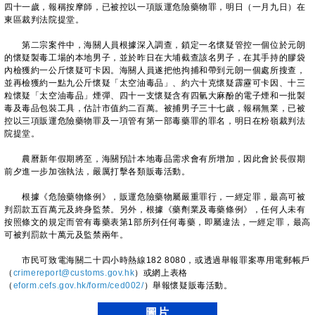
四十一歲，報稱按摩師，已被控以一項販運危險藥物罪，明日（一月九日）在
東區裁判法院提堂。
第二宗案件中，海關人員根據深入調查，鎖定一名懷疑管控一個位於元朗
的懷疑製毒工場的本地男子，並於昨日在大埔截查該名男子，在其手持的膠袋
內檢獲約一公斤懷疑可卡因。海關人員遂把他拘捕和帶到元朗一個處所搜查，
並再檢獲約一點九公斤懷疑「太空油毒品」、約六十克懷疑霹靂可卡因、十三
粒懷疑「太空油毒品」煙彈、四十一支懷疑含有四氫大麻酚的電子煙和一批製
毒及毒品包裝工具，估計市值約二百萬。被捕男子三十七歲，報稱無業，已被
控以三項販運危險藥物罪及一項管有第一部毒藥罪的罪名，明日在粉嶺裁判法
院提堂。
農曆新年假期將至，海關預計本地毒品需求會有所增加，因此會於長假期
前夕進一步加強執法，嚴厲打擊各類販毒活動。
根據《危險藥物條例》，販運危險藥物屬嚴重罪行，一經定罪，最高可被
判罰款五百萬元及終身監禁。另外，根據《藥劑業及毒藥條例》，任何人未有
按照條文的規定而管有毒藥表第1部所列任何毒藥，即屬違法，一經定罪，最高
可被判罰款十萬元及監禁兩年。
市民可致電海關二十四小時熱線182 8080，或透過舉報罪案專用電郵帳戶
（
crimereport@customs.gov.hk
）或網上表格
（
eform.cefs.gov.hk/form/ced002/
）舉報懷疑販毒活動。
圖片