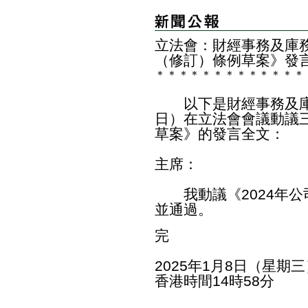
​立法會：財經事務及庫
（修訂）條例草案》發
＊
＊
＊
＊
＊
＊
＊
＊
＊
＊
＊
＊
＊
以下是財經事務及庫
日）在立法會會議動議三
草案》的發言全文：
主席：
我動議《2024年公
並通過。
完
2025年1月8日（星期三
香港時間14時58分