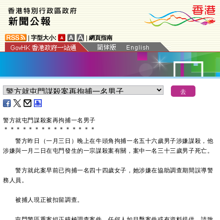
|
字型大小:
|
網頁指南
警方就屯門謀殺案再拘捕一名男子
＊
＊
＊
＊
＊
＊
＊
＊
＊
＊
＊
＊
＊
＊
＊
警方昨日（一月三日）晚上在牛頭角拘捕一名五十六歲男子涉嫌謀殺，他
涉嫌與一月二日在屯門發生的一宗謀殺案有關，案中一名三十三歲男子死亡。
警方就此案早前已拘捕一名四十四歲女子，她涉嫌在協助調查期間誤導警
務人員。
被捕人現正被扣留調查。
屯門警區重案組正積極調查案件。任何人如目擊案件或有資料提供，請致