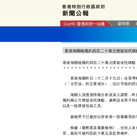
​香港海關檢獲約四百二十萬元懷疑依托咪酯
＊
＊
＊
＊
＊
＊
＊
＊
＊
＊
＊
＊
＊
＊
＊
＊
＊
＊
＊
香港海關昨日（十二月十九日）在荃灣檢
（「太空油」的主要成分），估計市值約四
海關人員透過情報分析及深入調查，昨日
獲約兩公斤懷疑依托咪酯，遂將該名男子拘
以及一批懷疑包裝工具。
被補男子已被控以管有第一部毒藥罪的罪
根據《藥劑業及毒藥條例》，任何人未有
罪，最高可被判罰款十萬元及監禁兩年。