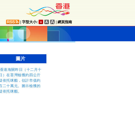
|
字型大小:
|
網頁指南
圖片