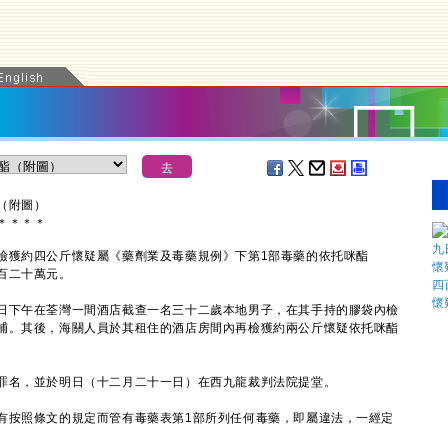
（附圖）
＊
＊
＊
＊
獲約四公斤懷疑屬《藥劑業及毒藥規例》下第1部毒藥的依托咪酯
百二十萬元。
下午在荃灣一間酒店截查一名三十二歲本地男子，在其手持的膠袋內檢
捕。其後，海關人員於其租住的酒店房間內再檢獲約兩公斤懷疑依托咪酯
名，並於明日（十二月二十一日）在西九龍裁判法院提堂。
按照條文的規定而管有毒藥表第1部所列任何毒藥，即屬違法，一經定