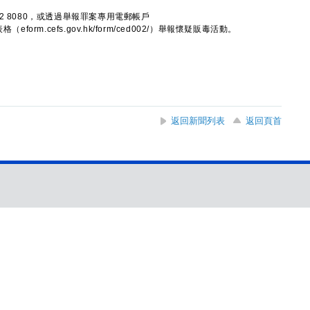
8080，或透過舉報罪案專用電郵帳戶
上表格（eform.cefs.gov.hk/form/ced002/）舉報懷疑販毒活動。
返回新聞列表
返回頁首