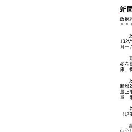
政府
＊
＊
政府
13
月十
政府
參考
康、
政府
新增
量上
量上
為了
《規
諮
中心