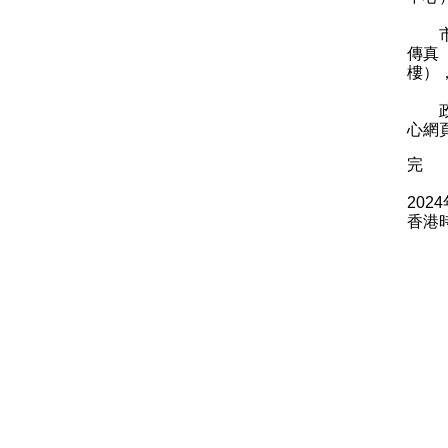
市民
傳真
樓）
政府
心網
完
202
香港時