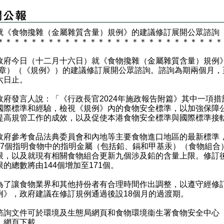
就《食物攙雜（金屬雜質含量）規例》的建議修訂展開公眾諮詢
＊
＊
＊
＊
＊
＊
＊
＊
＊
＊
＊
＊
＊
＊
＊
＊
＊
＊
＊
＊
＊
＊
＊
＊
＊
＊
＊
今日（十二月十六日）就《食物攙雜（金屬雜質含量）規例
2V章）（《規例》）的建議修訂展開公眾諮詢。諮詢為期兩個月，
六日止。
發言人說：「《行政長官2024年施政報告附篇》其中一項措
國際標準和經驗，檢視《規例》內的食物安全標準，以加強保障
提高規管工作的成效，以及促使本港食物安全標準與國際標準接
參考食品法典委員會和內地等主要食物進口地區的最新標準
27個指明食物中的指明金屬（包括鉛、鎘和甲基汞）（食物組合
限，以及就現有相關食物組合更新九個涉及鉛的含量上限。修訂
限的總數將由144個增加至171個。
讓食物業界和其他持份者有合理時間作出調整，以遵守經修
例》，政府建議在修訂規例通過後設18個月的過渡期。
詢文件可於
環境及生態局網頁
和
食物環境衞生署食物安全中心
）網頁
下載。