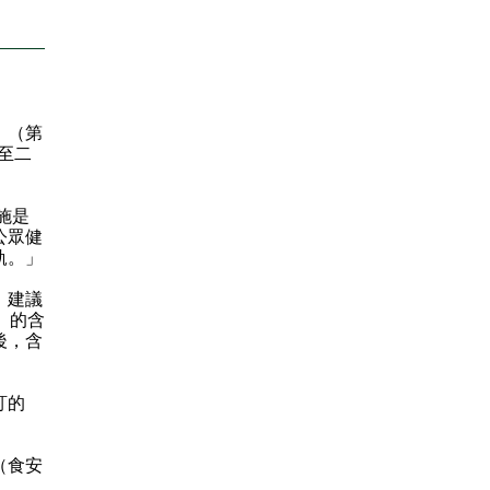
》（第
至二
施是
公眾健
軌。」
，建議
）的含
後，含
訂的
（食安