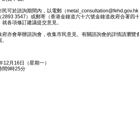
可於諮詢期間內，以電郵（
metal_consultation@fehd.gov.hk
（2893 3547）或郵寄（香港金鐘道六十六號金鐘道政府合署四
，就各項修訂建議提交意見。
亦會舉辦諮詢會，收集市民意見。有關諮詢會的詳情請瀏覽
頁。
4年12月16日（星期一）
間9時25分