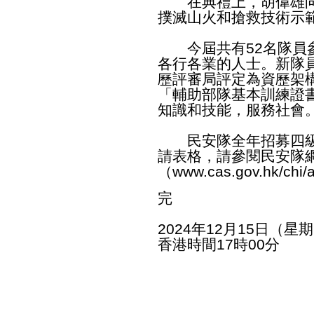
在典禮上，胡偉雄向
撲滅山火和搶救技術示
今屆共有52名隊員參
各行各業的人士。新隊
歷評審局評定為資歷架
「輔助部隊基本訓練證
知識和技能，服務社會
民安隊全年招募四級
請表格，請參閱民安隊
（
www.cas.gov.hk/chi/a
完
2024年12月15日（星
香港時間17時00分