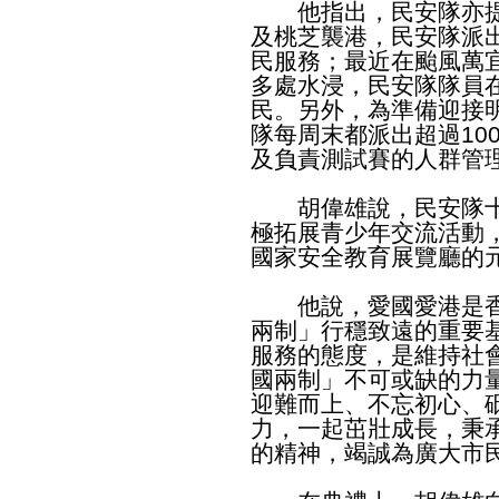
他指出，民安隊亦提
及桃芝襲港，民安隊派出
民服務；最近在颱風萬
多處水浸，民安隊隊員
民。另外，為準備迎接
隊每周末都派出超過10
及負責測試賽的人群管
胡偉雄說，民安隊十
極拓展青少年交流活動
國家安全教育展覽廳的
他說，愛國愛港是香
兩制」行穩致遠的重要
服務的態度，是維持社
國兩制」不可或缺的力
迎難而上、不忘初心、
力，一起茁壯成長，秉
的精神，竭誠為廣大市