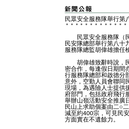
民眾安全服務隊舉行第
＊
＊
＊
＊
＊
＊
＊
＊
＊
＊
＊
＊
＊
民眾安全服務隊（民
民安隊總部舉行第八十
服務隊總監胡偉雄擔任
胡偉雄致辭時說，民
密合作，每逢假日期間
行服務隊總部和啟德分
意外，空勤人員會聯同
現場，為遇險人士提供
府部門，包括政府飛行
舉辦山嶺活動安全推廣
民山上求助個案由二○二
減至約400宗，可見民
方面實在不遺餘力。