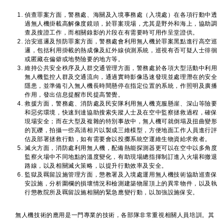
偵查罪案方面，警務處、海關及入境事務處（入境處）在各項行動中透
過無人機掛載高解像度鏡頭，於罪案現場，尤其是野外和海上，協助調
查及搜證工作，而相關錄影的片段在有需要時可用作呈堂證供。
治安巡邏及預防罪案方面，警務處會利用無人機於罪案黑點進行高空巡
邏，包括利用掛載的熱成像及紅外線偵測系統，巡視有否可疑人士徘徊
或匿藏在偏僻或地勢險要的地方等。
維持公共安全秩序及人群交通管理方面，警務處於各項大型活動中利用
無人機監控人群及交通流向，通過實時影像迅速發現並處理潛在的安全
隱患，並準備引入無人機長時間懸停在指定位置的系統，作照明及廣播
作用，發出信息提醒市民提高警覺。
救援方面，警務處、消防處及民安隊利用無人機克服懸崖、深山等險要
和惡劣環境，快速到達協助搜索失蹤人士及在空中監察拯救過程，確保
現場安全；而在大型及複雜的特別事故中，無人機可就倒塌及扭曲變形
的瓦礫，拍攝一些高清相片以製成三維模型，方便地面工作人員進行評
估及部署拯救行動，如有需要會以投擲系統空運維生物資給求救者。
滅火方面，消防處利用無人機，配備熱能探測器更可以在空中以多角度
監察火場中不同地點的溫度變化，有助現場總指揮制訂進入火場和撤退
路線，以及相關滅火策略，以提升行動效率及安全。
監獄及羈留設施管理方面，懲教署及入境處運用無人機技術協助巡查保
安設施，分析圍欄的損壞情況和檢測建築物屋頂上的異常物件，以及執
行懲教院所及羈留設施相關的緊急應變行動，以加強設施保安。
無人機技術的應用是一門專業的技術，各部隊非常重視相關人員培訓。其