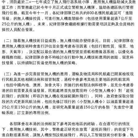
中，消防處於二○一七年成立了無人飛行器系統小隊，應用無人機協助滅火及救
援工作；而警務處已於今年十月正式成立警察無人機隊，協助各總區執行警察
飛行任務。截至今年十一月，各紀律部隊已有共約800名獲民航處認可「進階
等級」的無人機操控員，可進行無人機進階操作（包括使用重量超過7公斤至
25公斤的無人機）。未來，紀律部隊會繼續根據行動需要培訓足夠及合資格的
操控人員配合發展。
（二）隨着無人機技術日益成熟，無人機功能亦變得多元。目前，紀律部隊在
應用無人機技術時會進行評估並全盤考慮各項因素（包括行動性質、場景、地
形、天氣等），決定配以最合適的無人機型號並搭載相應儀器系統，以優化各
種職務功能。紀律部隊亦會不時檢討在行動中無人機技術應用的效能，留意科
技發展，以持續制訂長遠使用無人機的策略。
（三）為進一步完善規管無人機的應用，運輸及物流局和民航處已開展檢視現
行民航及其他相關法例和規管制度，過程中會參考其他主要地區的民航當局
（包括中國內地、澳洲、加拿大等）所施行的相類法例和標準，並充分考慮香
港的目前需要及長遠發展。民航處將首先放寬現時《小型無人機令》對「超視
距飛行」的限制（即容許無人機在視線範圍外飛行）。同時，政府會採取分階
段的方式更新民航法例，包括先修訂現行的《小型無人機令》以涵蓋重量超過
25公斤至150公斤的無人機，並研究為重量超過150公斤的各類「先進空中運
輸系統」訂立新的專用法例。
各部隊會在本港的法例框架下參考其他地區的經驗，在合適可行的情況
下，應用無人機技術。其中，警務處正研究在放寬「超視距飛行」的前提下引
進自動巡邏系統，讓無人機按預設航線飛行，再以人工智能技術分析影像，執