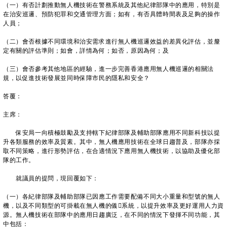
（一）有否計劃推動無人機技術在警務系統及其他紀律部隊中的應用，特別是
在治安巡邏、預防犯罪和交通管理方面；如有，有否具體時間表及足夠的操作
人員；
（二）會否根據不同環境和治安需求進行無人機巡邏效益的差異化評估，並釐
定有關的評估準則；如會，詳情為何；如否，原因為何；及
（三）會否參考其他地區的經驗，進一步完善香港應用無人機巡邏的相關法
規，以促進技術發展並同時保障市民的隱私和安全？
答覆：
主席：
保安局一向積極鼓勵及支持轄下紀律部隊及輔助部隊應用不同新科技以提
升各類服務的效率及質素。其中，無人機應用技術在全球日趨普及，部隊亦採
取不同策略，進行形勢評估，在合適情況下應用無人機技術，以協助及優化部
隊的工作。
就議員的提問，現回覆如下：
（一）各紀律部隊及輔助部隊已因應工作需要配備不同大小重量和型號的無人
機，以及不同類型的可掛載在無人機的儀𠾖系統，以提升效率及更好運用人力資
源。無人機技術在部隊中的應用日趨廣泛，在不同的情況下發揮不同功能，其
中包括：