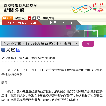
|
字型大小:
|
網頁指南
立法會五題：無人機在警務系統中的應用
＊
＊
＊
＊
＊
＊
＊
＊
＊
＊
＊
＊
＊
＊
＊
＊
＊
＊
以下是今日（十二月十一日）在立法會會議上鄧飛議員的提問和保安局局
長鄧炳強的答覆：
問題：
據悉，無人機巡邏已成為西方國家及內地提升治安管理和應急反應的重要
工具。有意見認為，香港在推動低空經濟發展的背景下，無人機技術在警務系
統中的應用同樣展現巨大潛力。就此，政府可否告知本會：