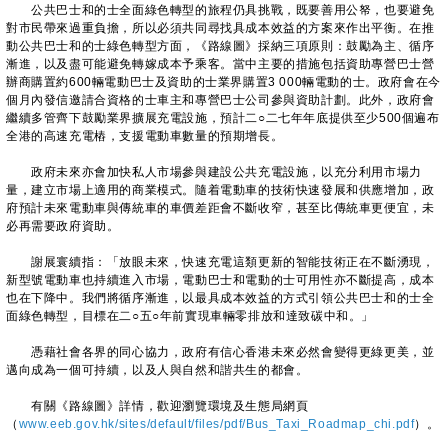
公共巴士和的士全面綠色轉型的旅程仍具挑戰，既要善用公帑，也要避免
對市民帶來過重負擔，所以必須共同尋找具成本效益的方案來作出平衡。在推
動公共巴士和的士綠色轉型方面，《路線圖》採納三項原則：鼓勵為主、循序
漸進，以及盡可能避免轉嫁成本予乘客。當中主要的措施包括資助專營巴士營
辦商購置約600輛電動巴士及資助的士業界購置3 000輛電動的士。政府會在今
個月內發信邀請合資格的士車主和專營巴士公司參與資助計劃。此外，政府會
繼續多管齊下鼓勵業界擴展充電設施，預計二○二七年年底提供至少500個遍布
全港的高速充電樁，支援電動車數量的預期增長。
政府未來亦會加快私人市場參與建設公共充電設施，以充分利用市場力
量，建立市場上適用的商業模式。隨着電動車的技術快速發展和供應增加，政
府預計未來電動車與傳統車的車價差距會不斷收窄，甚至比傳統車更便宜，未
必再需要政府資助。
謝展寰續指：「放眼未來，快速充電這類更新的智能技術正在不斷湧現，
新型號電動車也持續進入市場，電動巴士和電動的士可用性亦不斷提高，成本
也在下降中。我們將循序漸進，以最具成本效益的方式引領公共巴士和的士全
面綠色轉型，目標在二○五○年前實現車輛零排放和達致碳中和。」
憑藉社會各界的同心協力，政府有信心香港未來必然會變得更綠更美，並
邁向成為一個可持續，以及人與自然和諧共生的都會。
有關《路線圖》詳情，歡迎瀏覽環境及生態局網頁
（
www.eeb.gov.hk/sites/default/files/pdf/Bus_Taxi_Roadmap_chi.pdf
）。