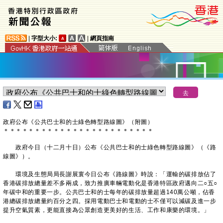
|
字型大小:
|
網頁指南
政府公布《公共巴士和的士綠色轉型路線圖》（附圖）
＊
＊
＊
＊
＊
＊
＊
＊
＊
＊
＊
＊
＊
＊
＊
＊
＊
＊
＊
＊
＊
＊
＊
＊
政府今日（十二月十日）公布《公共巴士和的士綠色轉型路線圖》（《路
線圖》）。
環境及生態局局長謝展寰今日公布《路線圖》時說：「運輸的碳排放佔了
香港碳排放總量差不多兩成，致力推廣車輛電動化是香港特區政府邁向二○五○
年碳中和的重要一步。公共巴士和的士每年的碳排放量超過140萬公噸，佔香
港總碳排放總量約百分之四。採用電動巴士和電動的士不僅可以減碳及進一步
提升空氣質素，更能直接為公眾創造更美好的生活、工作和康樂的環境。」