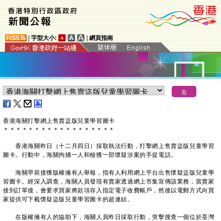
|
字型大小:
|
網頁指南
​香港海關打擊網上售賣盜版兒童學習圖卡
＊
＊
＊
＊
＊
＊
＊
＊
＊
＊
＊
＊
＊
＊
＊
＊
＊
＊
香港海關昨日（十二月四日）採取執法行動，打擊網上售賣盜版兒童學習
圖卡。行動中，海關拘捕一人和檢獲一部懷疑涉案的手提電話。
海關早前接獲版權擁有人舉報，指有人利用網上平台出售懷疑盜版兒童學
習圖卡。經深入調查，海關人員發現有賣家透過網上市集宣傳該業務，當賣家
接到訂單後，會要求買家將款項存入指定電子收費帳戶，然後以電郵方式向買
家提供可下載懷疑盜版兒童學習圖卡的超連結。
在版權擁有人的協助下，海關人員昨日採取行動，突擊搜查一個位於荃灣