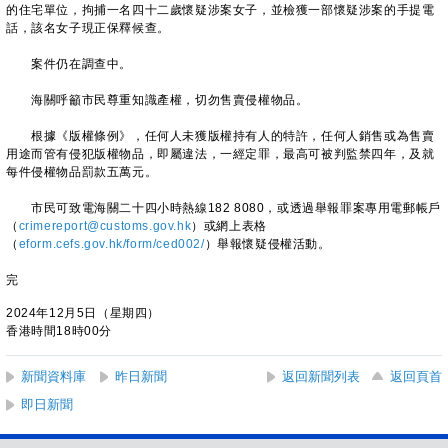
的住宅單位，拘捕一名四十二歲懷疑涉案女子，並檢獲一部懷疑涉案的手提電
話，該名女子現正保釋候查。
案件仍在調查中。
海關呼籲市民尊重知識產權，切勿售賣侵權物品。
根據《版權條例》，任何人未獲版權持有人的特許，任何人銷售或為售賣
用途而管有侵犯版權物品，即屬違法，一經定罪，最高可被判監禁四年，及就
每件侵權物品罰款五萬元。
市民可致電海關二十四小時熱線182 8080，或透過舉報罪案專用電郵帳戶
（
crimereport@customs.gov.hk
）或網上表格
（
eform.cefs.gov.hk/form/ced002/
）舉報懷疑侵權活動。
完
2024年12月5日（星期四）
香港時間18時00分
新聞資料庫
昨日新聞
返回新聞列表
返回頁首
即日新聞