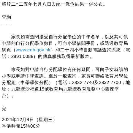
將於二○二五年七月八日與統一派位結果一併公布。
查詢
——
家長如需查閱接受自行分配學位的中學名單，以及其可供
申請的自行分配學位數目，可向小學借閱手冊，或透過教育局
網頁（
www.edb.gov.hk
）和二十四小時自動電話查詢系統（電
話：2891 0088）的傳真服務取得最新版本。
家長如對申請自行分配學位有任何疑問，可向子女就讀的
小學或申請中學查詢。至於一般查詢，家長可聯絡教育局學位
分配組（中學學位分配）（電話：2832 7740及2832 7700；地
址：九龍塘沙福道19號教育局九龍塘教育服務中心西座平
台）。
完
2024年12月4日（星期三）
香港時間15時00分