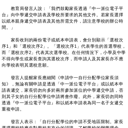
教育局發言人說：「我們鼓勵家長透過『中一派位電子平
台』向中學遞交申請表及學校所要求的其他文件。若家長選擇
以紙本親身遞交申請表及其他所需文件，請注意學校的辦公時
間。」
家長收到的兩份電子或紙本申請表，會分別顯示「選校次
序1」和「選校次序2」。「選校次序1」代表學生的首選學校，
而「選校次序2」代表其次選學校。在任何情況下，小學及中學
不得向學生或家長查詢其選校次序，而申請人及其家長亦不應
向學校表明其選校意願。
發言人提醒家長應細閱《申請中一自行分配學位家長須
知》，無論有關申請是透過「中一派位電子平台」或以紙本申
請表遞交，家長切勿向多於兩所參加派位的中學遞交申請，否
則其子女的自行分配學位申請將會作廢。此外，家長切勿同時
透過『中一派位電子平台』和以紙本申請表為同一名子女遞交
重複申請。
發言人表示：「自行分配學位的申請不受地區限制。家長
選擇學校時應先對學校有充分的認識，了解學校的辦學理念、