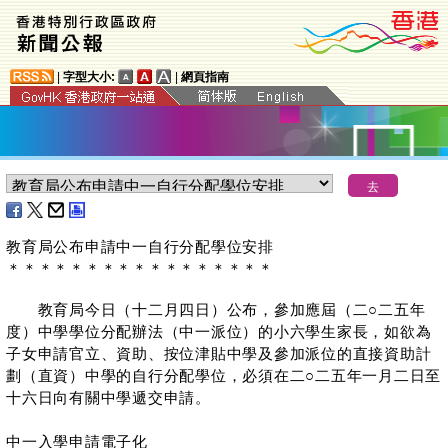
|
字型大小:
|
網頁指南
教育局公布申請中一自行分配學位安排
＊
＊
＊
＊
＊
＊
＊
＊
＊
＊
＊
＊
＊
＊
＊
＊
＊
教育局今日（十二月四日）公布，參加應屆（二○二五年
度）中學學位分配辦法（中一派位）的小六學生家長，如欲為
子女申請官立、資助、按位津貼中學及參加派位的直接資助計
劃（直資）中學的自行分配學位，必須在二○二五年一月二日至
十六日向有關中學遞交申請。
中一入學申請電子化