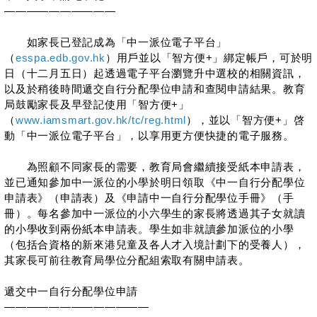
——————————
如家長已登記成為「中一派位電子平台」
（
esspa.edb.gov.hk
）用戶並以「智方便+」綁定帳戶，可於明
日（十二月五日）起透過電子平台瀏覽升中選校的相關資訊，
以及於稍後時間遞交自行分配學位申請和查閱申請結果。教育
局鼓勵家長及早登記使用「智方便+」
（
www.iamsmart.gov.hk/tc/reg.html
），並以「智方便+」啓
動「中一派位電子平台」，以享用更方便快捷的電子服務。
為照顧不同家長的需要，教育局會繼續接受紙本申請表，
並已通知參加中一派位的小學於明日領取《中一自行分配學位
申請表》（申請表）及《申請中一自行分配學位手冊》（手
冊）。每名參加中一派位的小六學生的家長將透過其子女就讀
的小學收到兩份紙本申請表。學生如非就讀參加派位的小學
（包括合資格的新來港兒童及各人才入境計劃下的受養人），
其家長可前往教育局學位分配組索取有關申請表。
遞交中一自行分配學位申請
—————————————