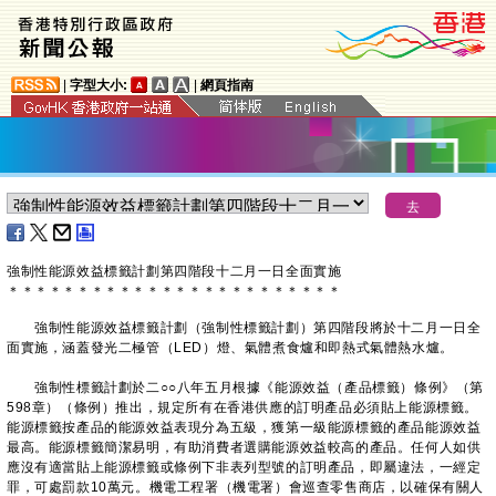
|
字型大小:
|
網頁指南
強制性能源效益標籤計劃第四階段十二月一日全面實施
＊
＊
＊
＊
＊
＊
＊
＊
＊
＊
＊
＊
＊
＊
＊
＊
＊
＊
＊
＊
＊
＊
＊
＊
強制性能源效益標籤計劃（強制性標籤計劃）第四階段將於十二月一日全
面實施，涵蓋發光二極管（LED）燈、氣體煮食爐和即熱式氣體熱水爐。
強制性標籤計劃於二○○八年五月根據《能源效益（產品標籤）條例》（第
598章）（條例）推出，規定所有在香港供應的訂明產品必須貼上能源標籤。
能源標籤按產品的能源效益表現分為五級，獲第一級能源標籤的產品能源效益
最高。能源標籤簡潔易明，有助消費者選購能源效益較高的產品。任何人如供
應沒有適當貼上能源標籤或條例下非表列型號的訂明產品，即屬違法，一經定
罪，可處罰款10萬元。機電工程署（機電署）會巡查零售商店，以確保有關人