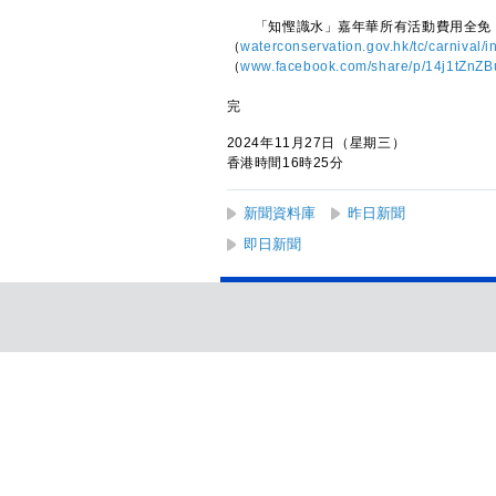
「知慳識水」嘉年華所有活動費用全免，
（
waterconservation.gov.hk/tc/carnival/i
（
www.facebook.com/share/p/14j1tZnZB
完
2024年11月27日（星期三）
香港時間16時25分
新聞資料庫
昨日新聞
即日新聞