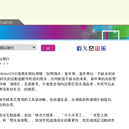
站舉行
＊
＊
＊
ourChill海濱休閒站舉辦「知慳識水」嘉年華。嘉年華以「不缺水的未
趣好玩的活動提醒市民節約用水，共同創造不缺水的未來。嘉年華的內容豐
祥物「滴惜仔」見面會等。大會更於場內設置巨型水滴晶球，市民可以走
實現美好生活」的願景。
作精美又實用的工具或掛飾，包括濾水器、水滴風鈴和滴惜仔鎖匙扣。
動和合照。
水互動遊戲，包括「惜水大搜查」、「小小水管工」、「水型人測
」和「慳水保衛戰」，加深市民認識節水的重要性，而完成指定活動的市