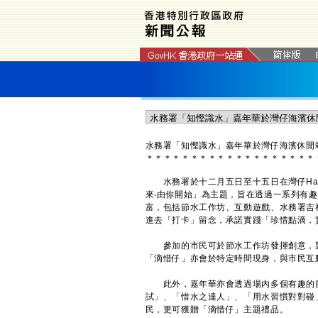
水務署「知慳識水」嘉年華於灣仔海濱休閒
＊
＊
＊
＊
＊
＊
＊
＊
＊
＊
＊
＊
＊
＊
＊
＊
＊
＊
＊
水務署於十二月五日至十五日在灣仔Harb
來‧由你開始」為主題，旨在透過一系列有
富，包括節水工作坊、互動遊戲、水務署吉
進去「打卡」留念，承諾實踐「珍惜點滴，
參加的市民可於節水工作坊發揮創意，製
「滴惜仔」亦會於特定時間現身，與市民互
此外，嘉年華亦會透過場內多個有趣的節
試」、「惜水之達人」、「用水習慣對對碰
民，更可獲贈「滴惜仔」主題禮品。