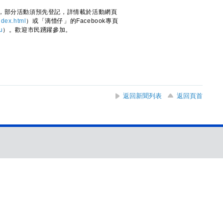
部分活動須預先登記，詳情載於活動網頁
ndex.html
）或「滴惜仔」的Facebook專頁
u
）。歡迎市民踴躍參加。
返回新聞列表
返回頁首