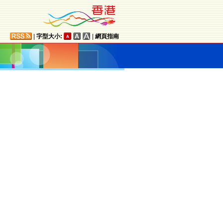
|
字型大小:
|
網頁指南