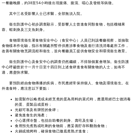
一餐廳晚膳，約38至54小時後出現腹痛、腹瀉、噁心及發燒等病徵。
其中三名受影響人士已求醫，全部無須入院。
衞生防護中心初步調查顯示，受影響人士曾進食同類食物，包括榴槤果
蓉、蝦刺身及三文魚刺身。
食物環境衞生署食物安全中心（食安中心）人員已到該餐廳視察，並抽取
食物樣本作化驗，指示有關處所暫停供應涉事食物及進行清洗消毒處所工作，
改善有關食物烹調流程和衞生，並向餐廳員工提供食物安全和環境衞生教育。
衞生防護中心及食安中心的調查仍然繼續，不排除個案會增加。衞生防護
中心呼籲曾於十一月十日至十四日到上述食肆進食有關食物的人士，如有不
適，應盡快求醫。
要預防經由食物傳播的疾病，市民應經常保持個人、食物及環境衞生。在
外進食時，應注意以下要點：
如需製作以略煮或未經烹煮的蛋為用料的菜式時，應選用經巴士德消毒
的蛋、蛋製品或蛋粉；
光顧可靠及有牌照的食肆；
避免進食生的海產；
小心選擇冷盤，包括自助餐的刺身、壽司及生蠔；
食用預先煮熟或吃剩的食物前，應妥善貯存和翻熱食物；
火鍋或燒烤時，確保食物已徹底煮熟才進食；