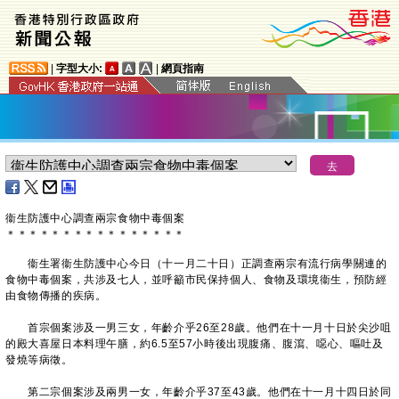
|
字型大小:
|
網頁指南
衞生防護中心調查兩宗食物中毒個案
＊
＊
＊
＊
＊
＊
＊
＊
＊
＊
＊
＊
＊
＊
＊
＊
衞生署衞生防護中心今日（十一月二十日）正調查兩宗有流行病學關連的
食物中毒個案，共涉及七人，並呼籲市民保持個人、食物及環境衞生，預防經
由食物傳播的疾病。
首宗個案涉及一男三女，年齡介乎26至28歲。他們在十一月十日於尖沙咀
的殿大喜屋日本料理午膳，約6.5至57小時後出現腹痛、腹瀉、噁心、嘔吐及
發燒等病徵。
第二宗個案涉及兩男一女，年齡介乎37至43歲。他們在十一月十四日於同