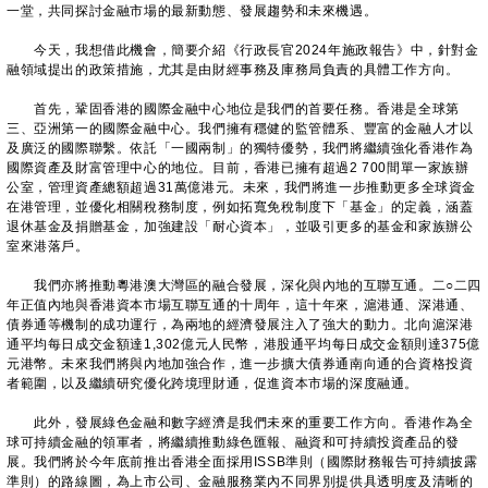
一堂，共同探討金融市場的最新動態、發展趨勢和未來機遇。
今天，我想借此機會，簡要介紹《行政長官2024年施政報告》中，針對金
融領域提出的政策措施，尤其是由財經事務及庫務局負責的具體工作方向。
首先，鞏固香港的國際金融中心地位是我們的首要任務。香港是全球第
三、亞洲第一的國際金融中心。我們擁有穩健的監管體系、豐富的金融人才以
及廣泛的國際聯繫。依託「一國兩制」的獨特優勢，我們將繼續強化香港作為
國際資產及財富管理中心的地位。目前，香港已擁有超過2 700間單一家族辦
公室，管理資產總額超過31萬億港元。未來，我們將進一步推動更多全球資金
在港管理，並優化相關稅務制度，例如拓寬免稅制度下「基金」的定義，涵蓋
退休基金及捐贈基金，加強建設「耐心資本」，並吸引更多的基金和家族辦公
室來港落戶。
我們亦將推動粵港澳大灣區的融合發展，深化與內地的互聯互通。二○二四
年正值內地與香港資本市場互聯互通的十周年，這十年來，滬港通、深港通、
債券通等機制的成功運行，為兩地的經濟發展注入了強大的動力。北向滬深港
通平均每日成交金額達1,302億元人民幣，港股通平均每日成交金額則達375億
元港幣。未來我們將與內地加強合作，進一步擴大債券通南向通的合資格投資
者範圍，以及繼續研究優化跨境理財通，促進資本市場的深度融通。
此外，發展綠色金融和數字經濟是我們未來的重要工作方向。香港作為全
球可持續金融的領軍者，將繼續推動綠色匯報、融資和可持續投資產品的發
展。我們將於今年底前推出香港全面採用ISSB準則（國際財務報告可持續披露
準則）的路線圖，為上市公司、金融服務業內不同界別提供具透明度及清晰的