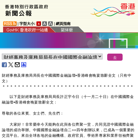
|
字型大小:
|
網頁指南
​財經事務及庫務局局長在中國國際金融論壇•香港峰會晚宴致辭全文（只有中
文）
＊
＊
＊
＊
＊
＊
＊
＊
＊
＊
＊
＊
＊
＊
＊
＊
＊
＊
＊
＊
＊
＊
＊
＊
＊
＊
＊
＊
＊
＊
＊
＊
＊
＊
以下是財經事務及庫務局局長許正宇今日（十一月二十日）在中國國際金
融論壇•香港峰會晚宴致辭全文：
尊敬的各位來賓、女士們、先生們：
大家好！非常榮幸今天能夠在此與各位齊聚一堂，共同見證中國國際金融
論壇的成功舉辦。中國國際金融論壇自二○○四年創辦以來，已成為一個重要的
交流平台。來自全球各地的金融機構、政府官員、學術界專家和業界領袖齊聚