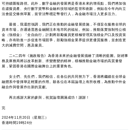
可持續匯報路徑。此外，數字金融的發展將是香港未來的增長點，我們將加強
在虛擬資產、央行數字貨幣和金融科技領域的監管和創新，例如在今年內向立
法會提交條例草案，規管法幣穩定幣發行人，為金融市場注入更多活力。
最後，我還想強調，我們正在推動的金融發展措施，不僅旨在服務全球的
資本市場，亦通過普惠金融關注本地市民的福祉。例如，推動落實強制性公積
金（強積金）「全自由行」計劃將鼓勵僱員更積極管理其強積金戶口及投資策
略，亦有助進一步促進市場競爭，鼓勵強積金業界提供更優質服務，並創造更
大的減費空間，惠及僱員。
二○二四年《施政報告》為香港未來的金融發展描繪了清晰的藍圖。財經事
務及庫務局將以改革創新、求變應變的精神，積極推動金融市場的高質量發
展，鞏固香港在國際金融舞台上的重要角色。
女士們、先生們，我們相信，在各位的共同努力下，香港將繼續在全球金
融體系中發揮舉足輕重的作用。願各位在本屆論壇上有所收穫，為推動中外金
融合作與發展作出新的貢獻。
再次感謝大家的參與，祝賀論壇圓滿成功！謝謝！
完
2024年11月20日（星期三）
香港時間19時24分