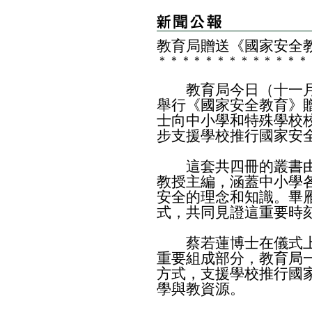
教育局贈送《國家安全
＊
＊
＊
＊
＊
＊
＊
＊
＊
＊
＊
＊
＊
教育局今日（十一月
舉行《國家安全教育》
士向中小學和特殊學校
步支援學校推行國家安
這套共四冊的叢書由
教授主編，涵蓋中小學
安全的理念和知識。畢
式，共同見證這重要時
蔡若蓮博士在儀式上
重要組成部分，教育局
方式，支援學校推行國
學與教資源。