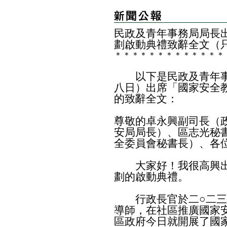
民政及青年事務局局長
劃啟動典禮致辭全文（
＊
＊
＊
＊
＊
＊
＊
＊
＊
＊
＊
＊
＊
以下是民政及青年事
八日）出席「國家安全
的致辭全文：
尊敬的卓永興副司長（
安局局長）、區志光秘
全委員會秘書長）、各
大家好！我很高興出
劃的啟動典禮。
行政長官於二○二三
導師，在社區推廣國家
區政府今日就開展了國