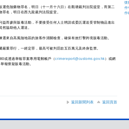
運危險藥物罪名，明日（十一月十六日）在觀塘裁判法院提堂，而第二
物罪名，明日在西九龍裁判法院提堂。
益而參與販毒活動，不要接受任何人士聘請或委託運送受管制物品進出
貿然協助他人運送。
選來自高風險地區的旅客作清關檢查，確保有效打擊跨境販毒活動。
嚴重罪行，一經定罪，最高可被判罰款五百萬元及終身監禁。
80或透過舉報罪案專用電郵帳戶（
crimereport@customs.gov.hk
）或網
）舉報懷疑販毒活動。
返回新聞列表
返回頁首