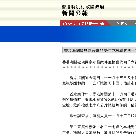
香港海關破獲兩宗毒品案件並檢獲約四千六
＊
＊
＊
＊
＊
＊
＊
＊
＊
＊
＊
＊
＊
＊
＊
＊
＊
＊
＊
香港海關過去兩日（十一月十三日及十四
疑氯胺酮和約十一公斤懷疑可卡因，估計市
首宗案件中，香港海關於十一月四日透過
劑的貨物時，發現相關貨物X光影像有可疑
查驗，最終檢獲七十八公斤懷疑氯胺酮，估
跟進調查後，海關人員十一月十三日於鯉
第二宗案件涉及一名二十七歲的本地男子
本港。海關人員清關時，於其背包和手提行