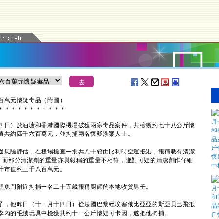
百萬元懷疑毒品（附圖）
＊
＊
＊
＊
＊
＊
＊
＊
＊
＊
＊
日）於油塘和香港國際機場破獲兩宗毒品案件，共檢獲約七十八公斤懷
值共約四千六百萬元，並拘捕兩名懷疑涉案人士。
風險評估，在機場檢查一批共八十箱由比利時空運抵港，報稱載有清潔
，而部分清潔劑的重量亦與報稱的重量不相符，遂對可疑的清潔劑作仔細
計市值約三千八百萬元。
魚門附近拘捕一名二十五歲報稱廚師的本地收貨男子。
，他昨日（十一月十四日）從法國巴黎經埃塞俄比亞亞的斯亞貝巴飛抵
李內的毛絨玩具中檢獲共約十一公斤懷疑可卡因，遂把他拘捕。