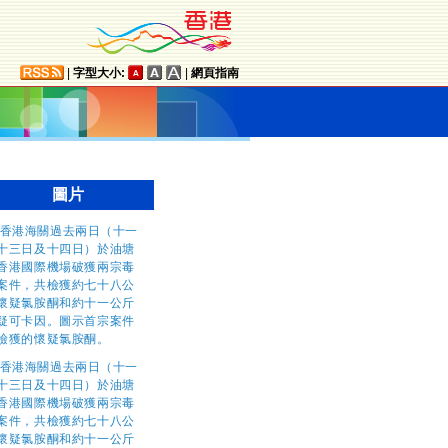
|
字型大小:
|
網頁指南
圖片