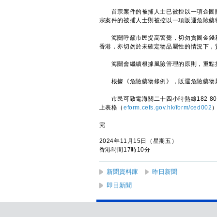
首宗案件的被捕人士已被控以一項企圖販
宗案件的被捕人士則被控以一項販運危險藥
海關呼籲市民提高警覺，切勿貪圖金錢利
香港，亦切勿於未確定物品屬性的情況下，
海關會繼續根據風險管理的原則，重點揀
根據《危險藥物條例》，販運危險藥物屬
市民可致電海關二十四小時熱線182 80
上表格（
eform.cefs.gov.hk/form/ced002
完
2024年11月15日（星期五）
香港時間17時10分
新聞資料庫
昨日新聞
即日新聞