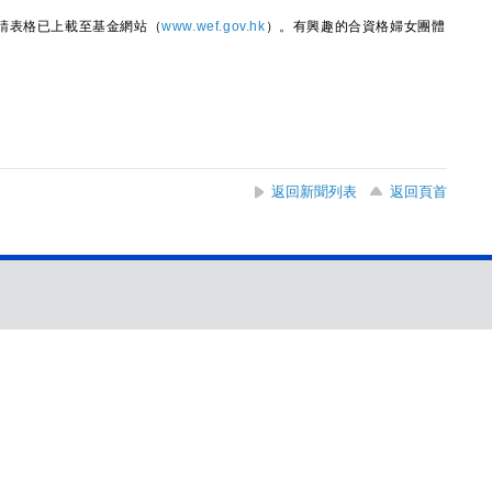
表格已上載至基金網站（
www.wef.gov.hk
）。有興趣的合資格婦女團體
返回新聞列表
返回頁首