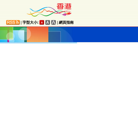
|
字型大小:
|
網頁指南