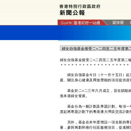
​婦女自強基金接受二○二四至二五年度第二
＊
＊
＊
＊
＊
＊
＊
＊
＊
＊
＊
＊
＊
＊
＊
＊
＊
＊
＊
婦女自強基金今日（十一月十五日）起至
庭、關注身心健康及釋放潛能的項目提供資
基金於二○二三年六月成立，旨在賦能婦
進本港婦女發展。
基金分為一般計劃及專題計劃。每項一年期
度起將專題計劃下的粵港澳大灣區交流計劃
另外，基金在本年度增設一項全新的專題
量，參與籌劃和推行社區服務項目，促進關