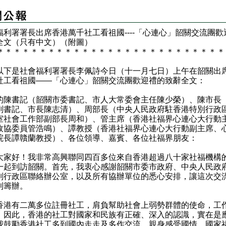
福利署署長出席香港萬千社工看祖國----「心連心」韶關交流團歡
全文（只有中文）（附圖）
＊
＊
＊
＊
＊
＊
＊
＊
＊
＊
＊
＊
＊
＊
＊
＊
＊
＊
＊
＊
＊
＊
＊
＊
＊
＊
＊
是社會福利署署長李佩詩今日（十一月七日）上午在韶關出
社工看祖國——「心連心」韶關交流團歡迎禮的致辭全文：
的陳書記（韶關市委書記、市人大常委會主任陳少榮）、陳市長
副書記、市長陳志清）、周部長（中央人民政府駐香港特別行政
室社會工作部副部長周和）、管主席（香港社福界心連心大行動
政協委員管浩鳴）、譚教授（香港社福界心連心大行動副主席、
院長譚贛蘭教授）、各位領導、嘉賓、各位社福界朋友：
好！我非常高興聯同四百多位來自香港超過八十家社福機構
一起到訪韶關。首先，我衷心感謝韶關市委市政府、中央人民政
別行政區聯絡辦公室，以及所有協辦單位的悉心安排，讓這次交
利籌辦。
有二萬多位註冊社工，肩負幫助社會上弱勢群體的使命，工
。因此，香港的社工對國家和民族有正確、深入的認識，實在是
我鼓勵香港社工多到國內走走及多作交流，親身感受國情、國家