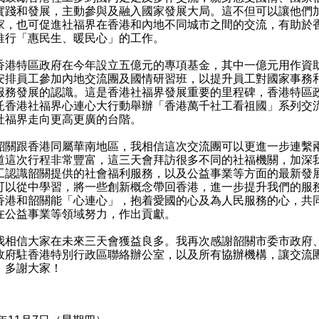
實踐和發展，主動參與及融入國家發展大局。這不但可以讓他們
家，也可促進社福界在香港和內地不同城市之間的交流，有助於
推行「惠民生、暖民心」的工作。
特區政府在今年設立五億元的專項基金，其中一億元用作資
安排員工參加內地交流團及國情研習班，以提升員工對國家事務
服務發展的認識。這是香港社福界發展重要的里程碑，香港特區
託香港社福界心連心大行動舉辦「香港萬千社工看祖國」系列交
社福界走向更高更廣的台階。
跟香港同屬華南地區，我相信這次交流團可以更進一步連繫
道這次行程非常豐富，這三天會拜訪很多不同的社福機關，加深
工認識韶關提供的社會福利服務，以及公益事業等方面的最新發
可以從中學習，將一些創新概念帶回香港，進一步提升我們的服
香港和韶關能「心連心」，抱着愛國的心及為人民服務的心，共
在公益事業等領域努力，作出貢獻。
信大家在未來三天會獲益良多。我再次感謝韶關市委市政府
政府駐香港特別行政區聯絡辦公室，以及所有協辦機構，讓交流
。多謝大家！