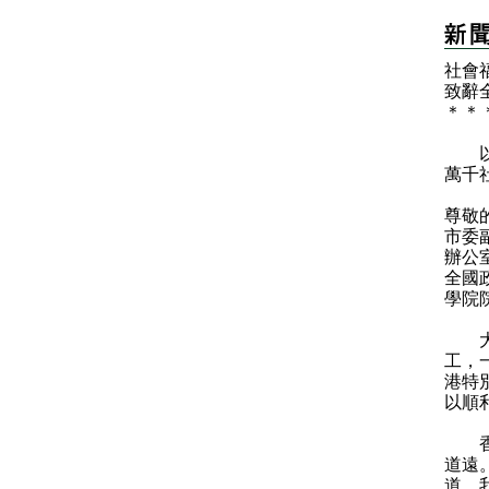
社會
致辭
＊
＊
以下
萬千
尊敬
市委
辦公
全國
學院
大家
工，
港特
以順
香港
道遠
道。