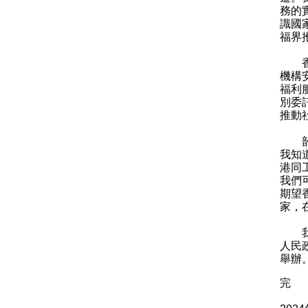
務的
識國
福界
香港
機構
福利
別委
推動
韶關
我知
港同
我們
期望
家，
我相
人民
舉辦
完