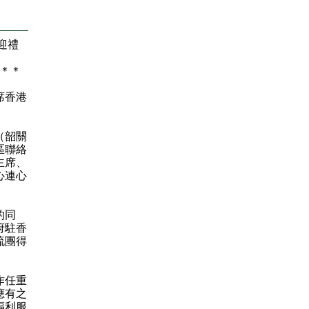
迎禮
＊
＊
席香港
（韶關
區聯絡
主席、
心連心
的同
府駐香
流團得
作任重
應有之
福利服