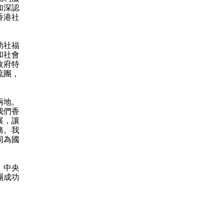
加深認
香港社
助社福
和社會
政府特
流團，
兩地。
我們香
展，讓
務。我
同為國
、中央
團成功