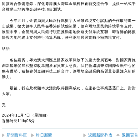
同簽署合作備忘錄，深化粵港澳大灣區金融科技創新交流合作，提供一站式平
台推動三地跨境金融科技項目測試。
今年五月，金管局與人民銀行就數字人民幣跨境支付試點的合作取得進一
步成果，擴大數字人民幣在香港的試點範圍，便利兩地居民的跨境零售支付。
展望未來，金管局與人民銀行現正推動兩地快速支付系統互聯，即香港的轉數
快與內地的網上支付跨行清算系統，便利兩地居民實時小額跨境支付。
結語
各位嘉賓，粵港澳大灣區是國家改革開放下的重大發展戰略，對國家實施
創新驅動發展和堅持改革開放肩負重大意義。我們會繼續秉持國際金融中心的
獨有優勢，積極參與金融科技上的合作，為兩地金融業的高質量發展注入新的
動力。
最後，我在此祝願本次活動取得圓滿成功，在座各位事業蒸蒸日上。謝謝
大家。
完
2024年11月7日（星期四）
香港時間11時06分
新聞資料庫
昨日新聞
返回新聞列表
返回頁首