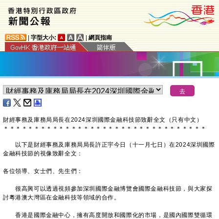
|
字型大小:
|
網頁指南
​財經事務及庫務局局長在2024深圳國際金融科技節致辭全文（只有中文）
＊
＊
＊
＊
＊
＊
＊
＊
＊
＊
＊
＊
＊
＊
＊
＊
＊
＊
＊
＊
＊
＊
＊
＊
＊
＊
＊
＊
＊
＊
＊
＊
＊
以下是財經事務及庫務局局長許正宇今日（十一月七日）在2024深圳國際
金融科技節的視像致辭全文：
各位領導、女士們、先生們：
很高興可以透過視頻參加深圳國際金融博覽會國際金融科技節，與大家探
討粵港澳大灣區在金融科技等領域的合作。
香港是國際金融中心，擁有高度開放和國際化的市場，是國內國際雙循環