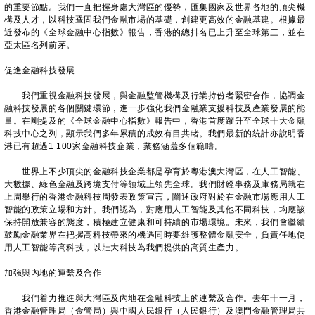
的重要節點。我們一直把握身處大灣區的優勢，匯集國家及世界各地的頂尖機
構及人才，以科技鞏固我們金融市場的基礎，創建更高效的金融基建。根據最
近發布的《全球金融中心指數》報告，香港的總排名已上升至全球第三，並在
亞太區名列前茅。
促進金融科技發展
我們重視金融科技發展，與金融監管機構及行業持份者緊密合作，協調金
融科技發展的各個關鍵環節，進一步強化我們金融業支援科技及產業發展的能
量。在剛提及的《全球金融中心指數》報告中，香港首度躍升至全球十大金融
科技中心之列，顯示我們多年累積的成效有目共睹。我們最新的統計亦說明香
港已有超過1 100家金融科技企業，業務涵蓋多個範疇。
世界上不少頂尖的金融科技企業都是孕育於粵港澳大灣區，在人工智能、
大數據、綠色金融及跨境支付等領域上領先全球。我們財經事務及庫務局就在
上周舉行的香港金融科技周發表政策宣言，闡述政府對於在金融市場應用人工
智能的政策立場和方針。我們認為，對應用人工智能及其他不同科技，均應該
保持開放兼容的態度，積極建立健康和可持續的市場環境。未來，我們會繼續
鼓勵金融業界在把握高科技帶來的機遇同時要維護整體金融安全，負責任地使
用人工智能等高科技，以壯大科技為我們提供的高質生產力。
加強與內地的連繫及合作
我們着力推進與大灣區及內地在金融科技上的連繫及合作。去年十一月，
香港金融管理局（金管局）與中國人民銀行（人民銀行）及澳門金融管理局共