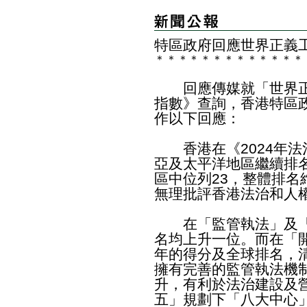
特區政府回應世界正義工
＊
＊
＊
＊
＊
＊
＊
＊
＊
＊
＊
＊
＊
回應傳媒就「世界正義
指數》查詢，香港特區
作以下回應：
香港在《2024年法
亞及太平洋地區繼續排名
區中位列23，整體排
無理批評香港法治和人
在「監管執法」及「
名均上升一位。而在「
年的得分及全球排名，
擁有完善的監管執法機
升，有利於法治建設及
五」規劃下「八大中心